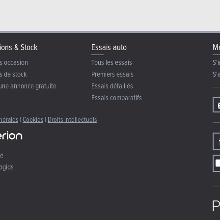
ions & Stock
Essais auto
Me
s occasion
Tous les essais
S'i
s de stock
Premiers essais
S'
une annonce gratuite
Essais détaillés
Essais comparatifs
nérales
|
Cookies
|
Droits intellectuels
té
ogids