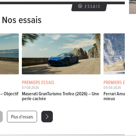
ESSAIS
Nos essais
PREMIERS ESSAIS
PREMIERS ESSAIS
07-08-2026
05-08-2026
– Objectif
Maserati GranTurismo Trofeo (2026) – Une
Ferrari Amalfi Sp
perle cachée
mieux
Plus d'essais