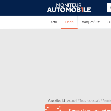
Essais
Actu
Marques/Prix
Ou
Vous êtes ici :
Accueil
/
Tous les essais
/
Premi
Trouvez la voiture qui v