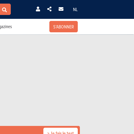
NL
S'ABONNER
azines
> Je fais le test