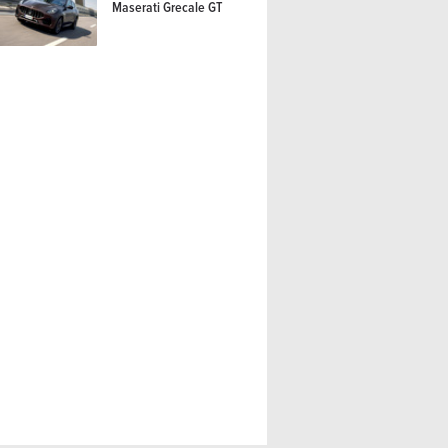
Maserati Grecale GT
ider (2026) – La même en