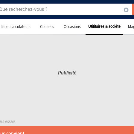
Utilitaires & société
tils et calculateurs
Conseils
Occasions
Mag
ers essais
ous convient