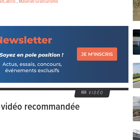
anCabrio
,
Maserati GranTurismo
VIDÉO
e vidéo recommandée