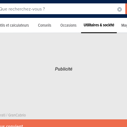
Utilitaires & société
tils et calculateurs
Conseils
Occasions
Mag
rati
/
GranCabrio
ous convient