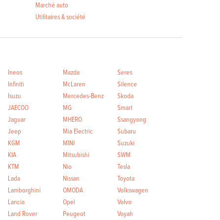
Marché auto
Utilitaires & société
Ineos
Mazda
Seres
Infiniti
McLaren
Silence
Isuzu
Mercedes-Benz
Skoda
JAECOO
MG
Smart
Jaguar
MHERO
Ssangyong
Jeep
Mia Electric
Subaru
KGM
MINI
Suzuki
KIA
Mitsubishi
SWM
KTM
Nio
Tesla
Lada
Nissan
Toyota
Lamborghini
OMODA
Volkswagen
Lancia
Opel
Volvo
Land Rover
Peugeot
Voyah