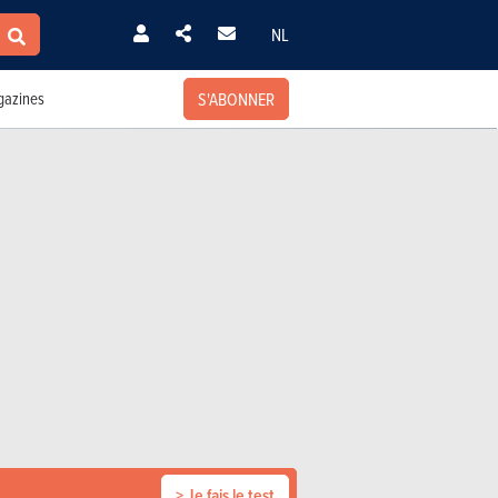
NL
S'ABONNER
azines
> Je fais le test