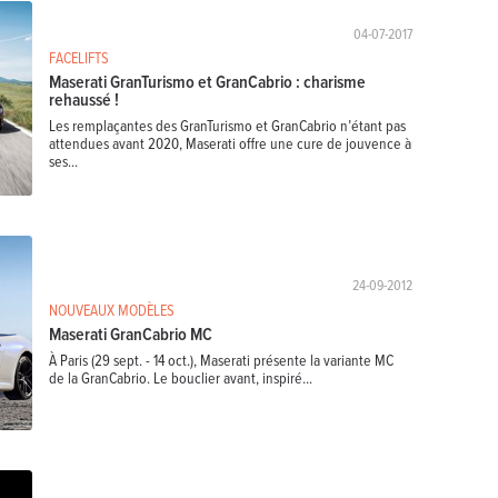
04-07-2017
FACELIFTS
Maserati GranTurismo et GranCabrio : charisme
rehaussé !
Les remplaçantes des GranTurismo et GranCabrio n’étant pas
attendues avant 2020, Maserati offre une cure de jouvence à
ses...
24-09-2012
NOUVEAUX MODÈLES
Maserati GranCabrio MC
À Paris (29 sept. - 14 oct.), Maserati présente la variante MC
de la GranCabrio. Le bouclier avant, inspiré...