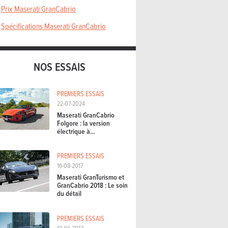
Prix Maserati GranCabrio
Spécifications Maserati GranCabrio
NOS ESSAIS
PREMIERS ESSAIS
22-07-2024
Maserati GranCabrio
Folgore : la version
électrique à...
PREMIERS ESSAIS
16-08-2017
Maserati GranTurismo et
GranCabrio 2018 : Le soin
du détail
PREMIERS ESSAIS
12-06-2012