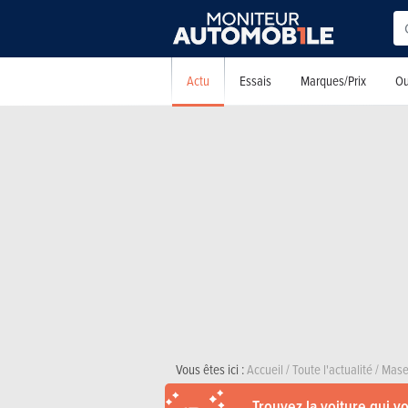
Actu
Essais
Marques/Prix
Ou
Vous êtes ici :
Accueil
/
Toute l'actualité
/
Mase
Trouvez la voiture qui v