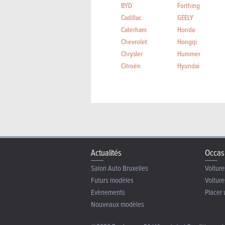
BYD
Forthing
Cadillac
GEELY
Caterham
Honda
Chevrolet
Hongqi
Chrysler
Hummer
Citroën
Hyundai
Actualités
Occas
Salon Auto Bruxelles
Voiture
Futurs modèles
Voiture
Evènements
Placer 
Nouveaux modèles