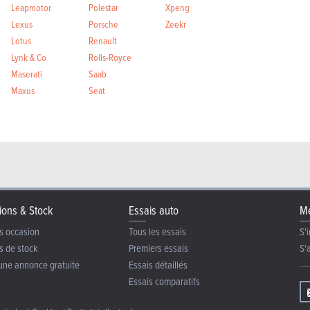
Leapmotor
Polestar
Xpeng
Lexus
Porsche
Zeekr
Lotus
Renault
Lynk & Co
Rolls-Royce
Maserati
Saab
Maxus
Seat
ions & Stock
Essais auto
Me
s occasion
Tous les essais
S'i
s de stock
Premiers essais
S'
une annonce gratuite
Essais détaillés
Essais comparatifs