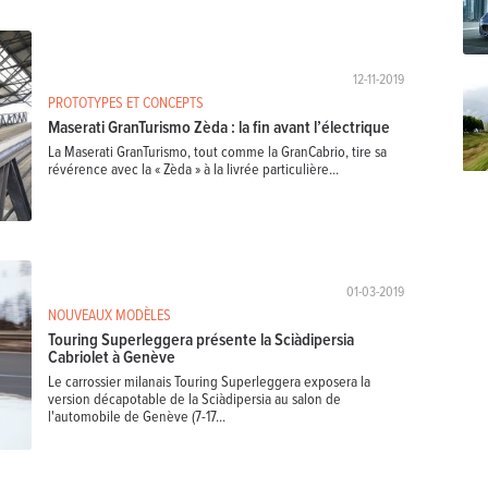
12-11-2019
PROTOTYPES ET CONCEPTS
Maserati GranTurismo Zèda : la fin avant l’électrique
La Maserati GranTurismo, tout comme la GranCabrio, tire sa
révérence avec la « Zèda » à la livrée particulière...
01-03-2019
NOUVEAUX MODÈLES
Touring Superleggera présente la Sciàdipersia
Cabriolet à Genève
Le carrossier milanais Touring Superleggera exposera la
version décapotable de la Sciàdipersia au salon de
l'automobile de Genève (7-17...