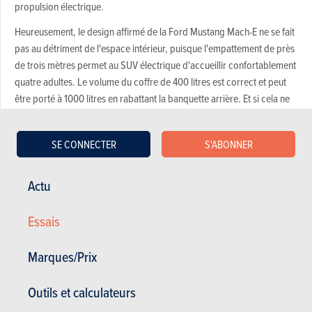
propulsion électrique.
Heureusement, le design affirmé de la Ford Mustang Mach-E ne se fait
pas au détriment de l'espace intérieur, puisque l'empattement de près
de trois mètres permet au SUV électrique d'accueillir confortablement
quatre adultes. Le volume du coffre de 400 litres est correct et peut
être porté à 1000 litres en rabattant la banquette arrière. Et si cela ne
suffit pas, 81 litres supplémentaires peuvent être stockés dans le
"frunk" (coffre avant). De plus, le coffre peut être nettoyé au jet d'eau
SE CONNECTER
S'ABONNER
puisqu'il est équipé d'un drain comme celui de la Ford Puma.
À l'intérieur de la Ford Mustang Mach-E, on regrette l'utilisation
Actu
abondante de plastiques durs. Sur le plan technologique, tous les
paramètres de la voiture peuvent être gérés à partir d'un écran tactile
Essais
central de 15,5 pouces, placé verticalement et contrôlé par le système
SYNC. Il est dommage que l'écran ne soit pas légèrement orienté vers
Marques/Prix
le conducteur et qu'il ne puisse pas être divisé en deux parties pour
afficher, par exemple, l'écran de navigation et le lecteur multimédia
Outils et calculateurs
simultanément.