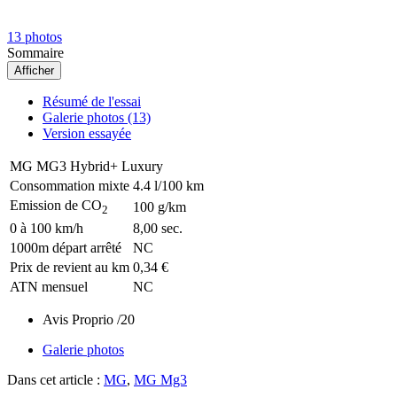
13 photos
Sommaire
Afficher
Résumé de l'essai
Galerie photos (13)
Version essayée
MG MG3 Hybrid+ Luxury
Consommation mixte
4.4 l/100 km
Emission de CO
100 g/km
2
0 à 100 km/h
8,00 sec.
1000m départ arrêté
NC
Prix de revient au km
0,34 €
ATN mensuel
NC
Avis Proprio
/20
Galerie photos
Dans cet article :
MG
,
MG Mg3