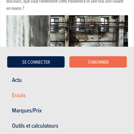
discours, que vaut réellement cette Panamera III une fois son volant
en mains ?
SE CONNECTER
S'ABONNER
Actu
Essais
Marques/Prix
Concept
Porsche Panamera GTS (2024)
Outils et calculateurs
Bien qu’elle ressemble furieusement à un restylage de sa devancière,