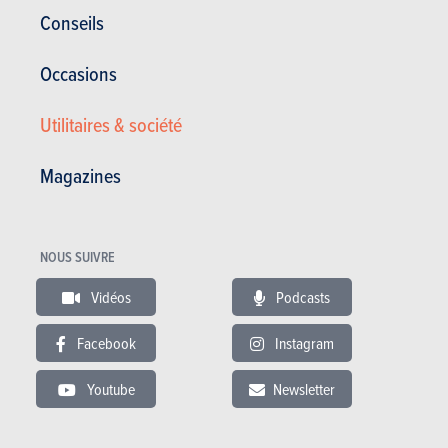
Conseils
Occasions
Berlines de prestige
Utilitaires & société
Porsche
Magazines
Panamera (2026)
PRIX
CO2
NOUS SUIVRE
ESSENCE
119.207 à 174.928 €
219 à 284 g/km
(WLTP)
Vidéos
Podcasts
HYBRIDE
133.442 à 252.409 €
69 à 102 g/km
(WLTP)
Facebook
Instagram
ESSENCE PLUG-
IN
Youtube
Newsletter
En savoir plus