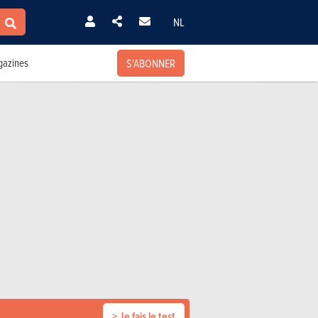
NL
S'ABONNER
azines
> Je fais le test