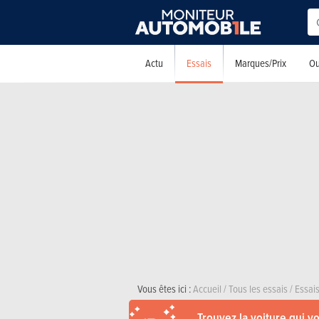
Essais
Actu
Marques/Prix
Ou
Vous êtes ici :
Accueil
/
Tous les essais
/
Essais
Trouvez la voiture qui v