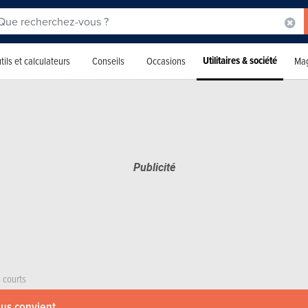
Utilitaires & société
tils et calculateurs
Conseils
Occasions
Mag
 courts
ous convient