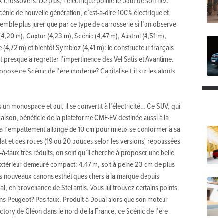
 crossovers. De plus, l’électrique pointe le bout de son nez.
énic de nouvelle génération, c’est-à-dire 100% électrique et
semble plus jurer que par ce type de carrosserie si l’on observe
,20 m), Captur (4,23 m), Scénic (4,47 m), Austral (4,51 m),
 (4,72 m) et bientôt Symbioz (4,41 m): le constructeur français
presque à regretter l’impertinence des Vel Satis et Avantime.
pose ce Scénic de l’ère moderne? Capitalise-t-il sur les atouts
 un monospace et oui, il se convertit à l’électricité… Ce SUV, qui
aison, bénéficie de la plateforme CMF-EV destinée aussi à la
à l’empattement allongé de 10 cm pour mieux se conformer à sa
lat et des roues (19 ou 20 pouces selon les versions) repoussées
-faux très réduits, on sent qu’il cherche à proposer une belle
xtérieur demeuré compact: 4,47 m, soit à peine 23 cm de plus
les nouveaux canons esthétiques chers à la marque depuis
dal, en provenance de Stellantis. Vous lui trouvez certains points
s Peugeot? Pas faux. Produit à Douai alors que son moteur
ctory de Cléon dans le nord de la France, ce Scénic de l’ère