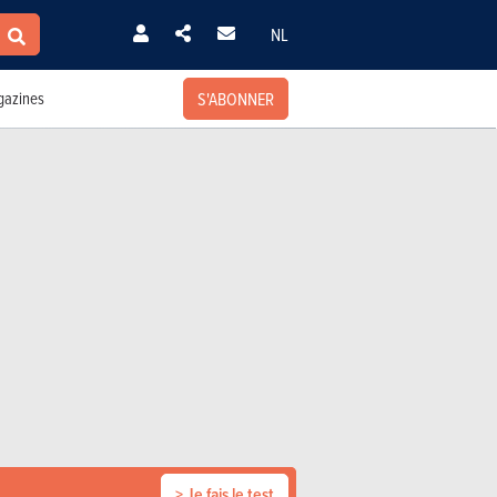
NL
S'ABONNER
azines
> Je fais le test