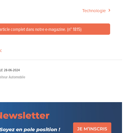
Technologie
article complet dans notre e-magazine. (n° 1815)
ic
LE
28-06-2024
niteur Automobile