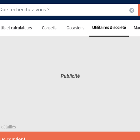
Utilitaires & société
tils et calculateurs
Conseils
Occasions
Mag
 détaillés
ous convient