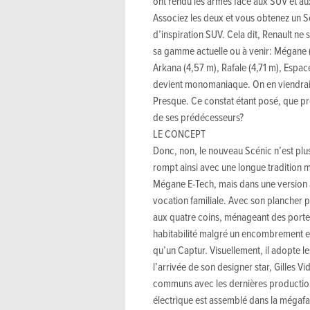
ont rendu les armes face aux SUV et aux
Associez les deux et vous obtenez un Sc
d’inspiration SUV. Cela dit, Renault ne 
sa gamme actuelle ou à venir: Mégane (4
Arkana (4,57 m), Rafale (4,71 m), Espace
devient monomaniaque. On en viendrait 
Presque. Ce constat étant posé, que pro
de ses prédécesseurs?
LE CONCEPT
Donc, non, le nouveau Scénic n’est plus
rompt ainsi avec une longue tradition m
Mégane E-Tech, mais dans une version 
vocation familiale. Avec son plancher p
aux quatre coins, ménageant des porte-à
habitabilité malgré un encombrement e
qu’un Captur. Visuellement, il adopte 
l’arrivée de son designer star, Gilles Vi
communs avec les dernières production
électrique est assemblé dans la mégafa