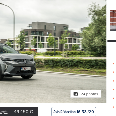
24 photos
49.450 €
Avis Rédaction
16.53 /20
ssayée