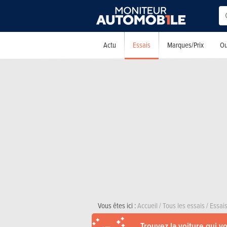
Essais
Actu
Marques/Prix
Ou
Vous êtes ici :
Accueil
/
Tous les essais
/
Essais
Trouvez la voiture qui v