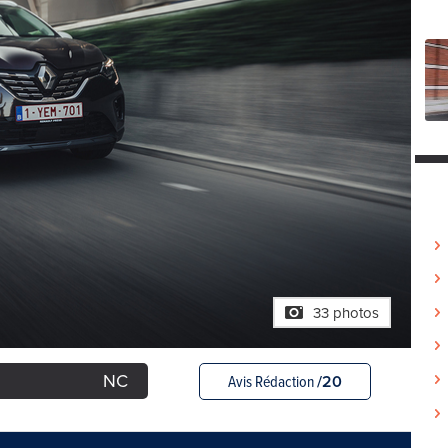
33 photos
NC
Avis Rédaction
/20