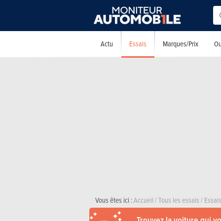
Essais
Actu
Marques/Prix
Ou
Vous êtes ici :
Accueil
/
Tous les essais
/
Essais
Trouvez la voiture qui v