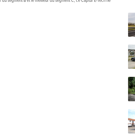
ur du segment B et le meilleur du segment C, ce Captur E-Tech ne