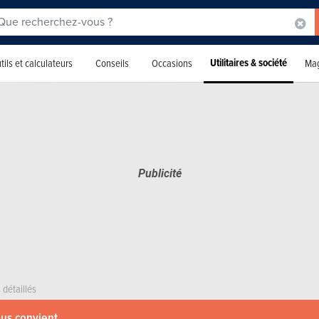
Utilitaires & société
tils et calculateurs
Conseils
Occasions
Mag
 détaillés
ous convient