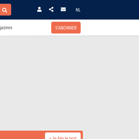
NL
S'ABONNER
azines
> Je fais le test