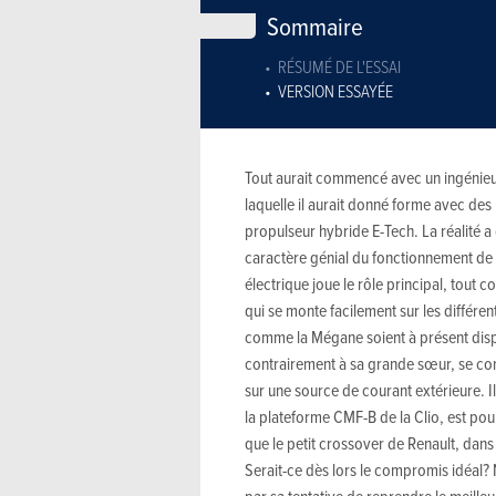
Sommaire
RÉSUMÉ DE L'ESSAI
VERSION ESSAYÉE
Tout aurait commencé avec un ingénieur 
laquelle il aurait donné forme avec des
propulseur hybride E-Tech. La réalité a
caractère génial du fonctionnement de l
électrique joue le rôle principal, tout
qui se monte facilement sur les différe
comme la Mégane soient à présent dispo
contrairement à sa grande sœur, se con
sur une source de courant extérieure. Il 
la plateforme CMF-B de la Clio, est po
que le petit crossover de Renault, dans
Serait-ce dès lors le compromis idéal? 