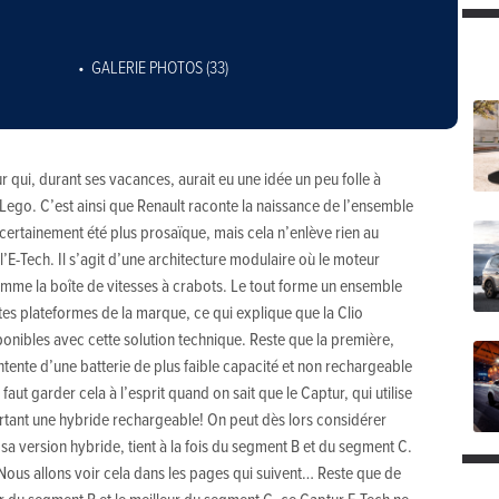
GALERIE PHOTOS (33)
qui, durant ses vacances, aurait eu une idée un peu folle à
 Lego. C’est ainsi que Renault raconte la naissance de l’ensemble
 certainement été plus prosaïque, mais cela n’enlève rien au
’E-Tech. Il s’agit d’une architecture modulaire où le moteur
 comme la boîte de vitesses à crabots. Le tout forme un ensemble
ntes plateformes de la marque, ce qui explique que la Clio
nibles avec cette solution technique. Reste que la première,
tente d’une batterie de plus faible capacité et non rechargeable
faut garder cela à l’esprit quand on sait que le Captur, qui utilise
urtant une hybride rechargeable! On peut dès lors considérer
 sa version hybride, tient à la fois du segment B et du segment C.
Nous allons voir cela dans les pages qui suivent… Reste que de