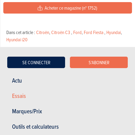
Acheter ce magazine (n° 1752)
Dans cet article :
Citroën
,
Citroën C3
,
Ford
,
Ford Fiesta
,
Hyundai
,
Hyundai i20
SE CONNECTER
S'ABONNER
Actu
RÉDIGÉ PAR JEAN-FRANÇOIS CHRISTIAENS LE
07-04-2021
Essais
Marques/Prix
Outils et calculateurs