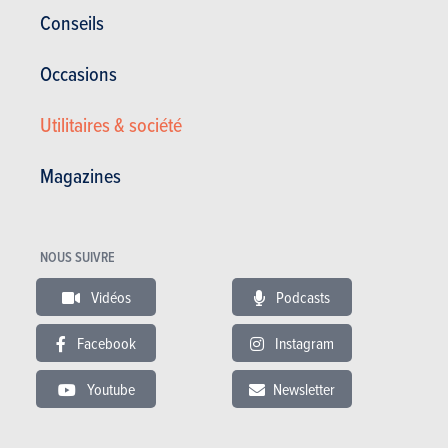
Conseils
Occasions
Utilitaires & société
FORD FIESTA
Magazines
Ford Fiesta en stock
Ford Fiesta d'occasion
NOUS SUIVRE
Actualités Ford Fiesta
Vidéos
Podcasts
Essais Ford Fiesta
Facebook
Instagram
Spécifications Ford Fiesta
Youtube
Newsletter
VIDÉO
Dernière vidéo recommandée