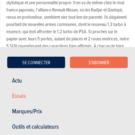
stylistique et une personnalité propre. Il en va de même chez le rival
franco-japonais, l’alliance Renault-Nissan, où les Kadjar et Qashqai,
revus en profondeur, semblent nier tout lien de parenté. Ils dégainent
pourtant de nouvelles armes communes, dont le nouveau 1.3 turbo à
essence, qui doit affronter le 1.2 turbo de PSA. Si proches sur le
papier avec leurs 5 portes, autant de places et 2 roues motrices, notre
5 SUV revendiquent des caractères bien affirmés. A chacun de faire
valoir ses atouts...
SE CONNECTER
S'ABONNER
Actu
Qualités et défauts des véhicules
Essais
Acheter ce magazine (n° 1702)
Marques/Prix
Dans cet article :
Citroën
,
Citroën C5 aircross
,
Nissan
,
Nissan Qashqai
Outils et calculateurs
,
Opel
,
Opel Grandland X
,
Peugeot
,
Peugeot 3008
,
Renault
,
Renault