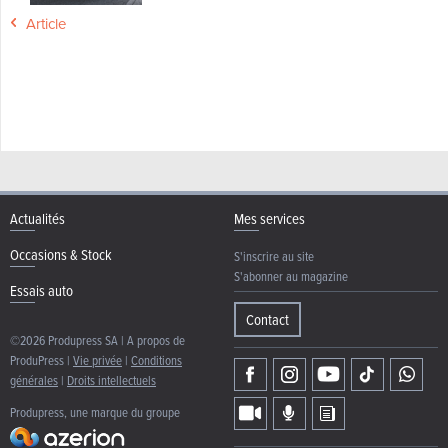
Article
Actualités
Mes services
Occasions & Stock
S'inscrire au site
S'abonner au magazine
Essais auto
Contact
©2026 Produpress SA | A propos de
ProduPress |
Vie privée
|
Conditions
générales
|
Droits intellectuels
Produpress, une marque du groupe