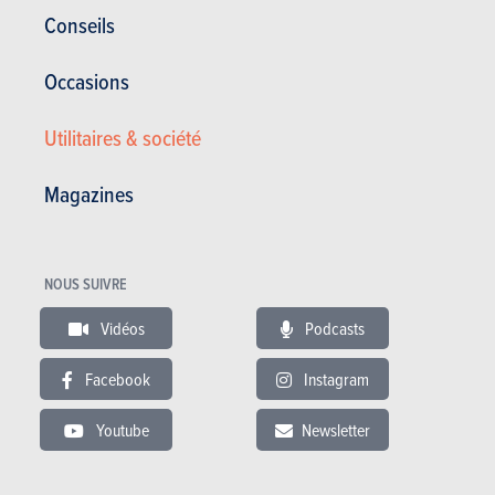
Bien entendu, des jantes au design inédit, des feux postérieurs au
Conseils
graphisme en 3D plus complexe et un bouclier arrière revu adoptant
un diffuseur plus marqué complètent l’ensemble.
Occasions
Utilitaires & société
Magazines
NOUS SUIVRE
Vidéos
Podcasts
Facebook
Instagram
Mercedes enrichit également les possibilités de personnalisation, tant
Youtube
Newsletter
à l’extérieur qu’à bord, notamment via ses programmes dédiés, avec
de nouvelles ambiances, matériaux et finitions.