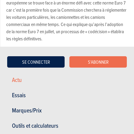
européenne se trouve face à un énorme défi avec cette norme Euro 7
car c’est la première fois que la Commission cherchera à réglementer
les voitures particulières, les camionnettes et les camions
commerciaux en même temps. Ce qui explique qu’après l’adoption
de la norme Euro 7 en juillet, un processus de « codécision » établira
les règles définitives.
Rentabilité reine
SE CONNECTER
S'ABONNER
Pour les constructeurs, l’enjeu est de taille puisqu’une norme trop
Actu
sévère impliquerait des coûts de développement trop élevés qui
signeraient l’arrêt définitif des petites voitures à moteur à combustion,
faute de rentabilité.
Essais
Rentabilité, le mot est lâché. Le constat est simple, la voiture coûte de
Marques/Prix
plus en plus cher et deux raisons principales l’expliquent : les coûts
liés à la sécurité et ceux induits par la dépollution des moteurs à
Outils et calculateurs
combustion. Avec une norme Euro 7 annoncée drastique en matière
de CO mais également dans le domaine des particules fines et autres