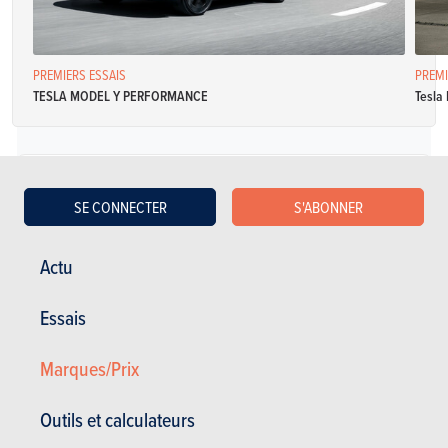
PREMIERS ESSAIS
PREMI
TESLA MODEL Y PERFORMANCE
Tesla 
Électrique
SE CONNECTER
S'ABONNER
Tesla Model Y Long Range Dual Motor AWD
Actu
Spécifications
Automatique
372 Ch
586 km • 14.8
Essais
kWh/100km
79 kWh • 250 kW (DC)
5 portes
5 places
Marques/Prix
Tesla Model Y Long Range RWD
Outils et calculateurs
Spécifications