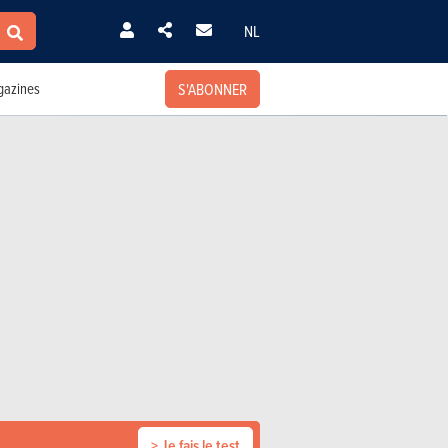
NL
S'ABONNER
azines
> Je fais le test