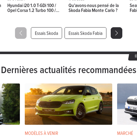
on
n
Hyundai i20 1.0 T-GDi 100 /
Qu'avons-nous pensé de la
Sea
Opel Corsa 1.2 Turbo 100 /...
Skoda Fabia Monte Carlo ?
Fabi
h
4.9 l / 100 km
CO2: 112 - 121 g/km
5
(WLTP)
on
Essais Skoda
Essais Skoda Fabia
h
4.9 l / 100 km
CO2: 112 - 121 g/km
5
(WLTP)
ate
h
5 l / 100 km
CO2: 114 - 123 g/km
5 
(WLTP)
Dernières actualités recommandées
orporate
ntiel auto
116 Ch
5.2 l / 100 km
CO2: 119 - 126 g/km
(WLTP)
amily
ntiel auto
116 Ch
5.2 l / 100 km
CO2: 118 - 126 g/km
(WLTP)
onte Carlo
ntiel auto
116 Ch
5.4 l / 100 km
CO2: 122 - 126 g/km
(WLTP)
MODÈLES À VENIR
MARCHÉ