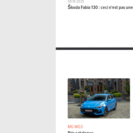
Skoda Fabia 5p 1.0 TSI 85kW DSG7 M
08-10-2025
Škoda Fabia 130 : ceci n'est pas une
Double embrayage manuel séque
Skoda Fabia 5p 1.0 TSI 85kW DSG7 S
Double embrayage manuel séque
Skoda Fabia 5p 1.0 TSI 85kW DSG7 S
Double embrayage manuel séque
Skoda Fabia 5p 1.0 TSI 85kW Family
Manuelle
116 C
Skoda Fabia 5p 1.0 TSI 85kW Monte 
Manuelle
116 C
Skoda Fabia 5p 1.0 TSI 85kW Monte 
Manuelle
116 C
MG MG3
Skoda Fabia 5p 1.0 TSI 85kW Selecti
Prix catalogue