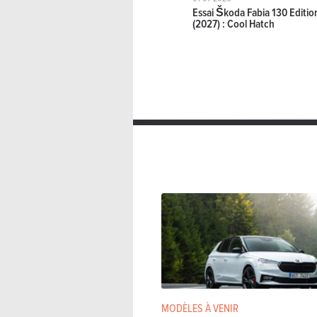
Skoda Fabia 5p 1.0 TSI 70kW Selecti
Essai Škoda Fabia 130 Editio
(2027) : Cool Hatch
Manuelle
95 C
Skoda Fabia 5p 1.0 TSI 70kW Selecti
Manuelle
95 C
Skoda Fabia 5p 1.0 TSI 85kW Corpor
Manuelle
116 C
Skoda Fabia 5p 1.0 TSI 85kW DSG7 C
Double embrayage manuel séque
Skoda Fabia 5p 1.0 TSI 85kW DSG7 F
Double embrayage manuel séque
Skoda Fabia 5p 1.0 TSI 85kW DSG7 M
Double embrayage manuel séque
MODÈLES À VENIR