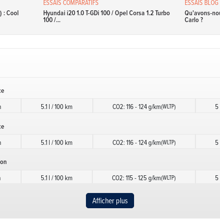
ESSAIS COMPARATIFS
ESSAIS BLOG
 : Cool
Hyundai i20 1.0 T-GDi 100 / Opel Corsa 1.2 Turbo
Qu'avons-nou
100 /...
Carlo ?
ce
h
5.1 l / 100 km
CO2: 116 - 124 g/km
5
(WLTP)
ce
h
5.1 l / 100 km
CO2: 116 - 124 g/km
5
(WLTP)
ion
h
5.1 l / 100 km
CO2: 115 - 125 g/km
5
(WLTP)
ion
Afficher plus
h
5.1 l / 100 km
CO2: 115 - 125 g/km
5
(WLTP)