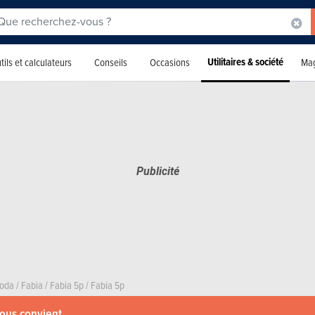
Utilitaires & société
tils et calculateurs
Conseils
Occasions
Mag
oda
/
Fabia
/
Fabia 5p
/
Fabia 5p
vous convient