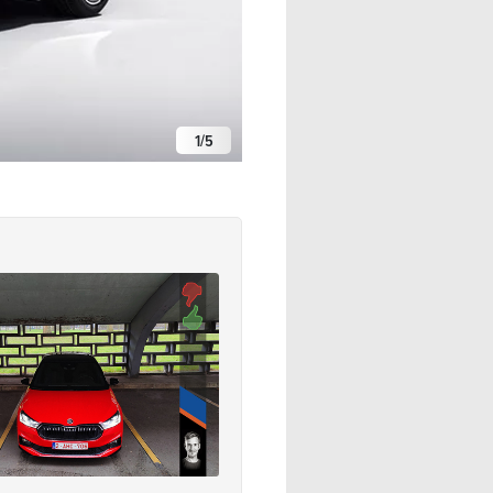
1
/
5