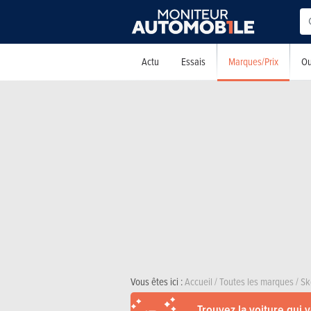
Marques/Prix
Actu
Essais
Ou
Vous êtes ici :
Accueil
/
Toutes les marques
/
Sk
Trouvez la voiture qui 