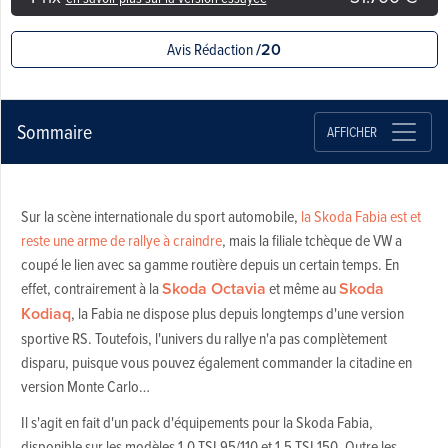
Avis Rédaction
/20
Sommaire
AFFICHER
Sur la scène internationale du sport automobile,
la Skoda Fabia est et
reste une arme de rallye à craindre
, mais la filiale tchèque de VW a
coupé le lien avec sa gamme routière depuis un certain temps. En
effet, contrairement à la
Skoda Octavia
et même au
Skoda
Kodiaq
, la Fabia ne dispose plus depuis longtemps d'une version
sportive RS. Toutefois, l'univers du rallye n'a pas complètement
disparu, puisque vous pouvez également commander la citadine en
version Monte Carlo…
Il s'agit en fait d'un pack d'équipements pour la Skoda Fabia,
disponible sur les modèles 1.0 TSI 95/110 et 1.5 TSI 150. Outre les