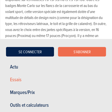
badges Monte Carlo sur les flancs de la carrosserie et au bas du
volant sport, cette version spéciale est également dotée d'une
multitude de détails de design noirs (comme pour la désignation du
type, les rétroviseurs latéraux, le toit et la grille de calandre). En outre,
vous avez le choix entre des jantes spécifiques à la version, en 16
pouces (Proxima) ou même 17 pouces (Procyon). Il y a même un
diffuseur sous le pare-chocs arrière, mais les sorties d'échappement
assorties brillent par leur absence.
SE CONNECTER
S'ABONNER
J'ai aimé
Skoda Fabia Monte Carlo
Actu
La Monte Carlo est une belle Skoda Fabia, dont les modifications de
Essais
carrosserie donnent du panache à ses lignes réussies. On peut
discuter de la couleur rouge de la carrosserie, mais pour le reste,
Marques/Prix
cette tenue de sport lui confère un certain style. Même à l'intérieur, où
le volant en cuir, les touches de rouge et les sièges sport créent une
Outils et calculateurs
atmosphère agréable. Le frein à main est une référence au rallye,
puisque le modèle dispose toujours d'une levier manuel classique.