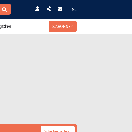
NL
S'ABONNER
azines
> Je fais le test