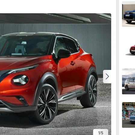
1
/
5