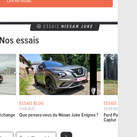
Lire les essais
ESSAIS
NISSAN JUKE
Nos essais
ESSAIS BLOG
ESSAIS COMPARA
11-08-2021
23-09-2020
'échange
Que pensez-vous du Nissan Juke Enigma ?
Ford Puma vs Niss
Captur : Chemins 