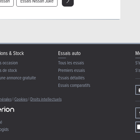
Nissan
Essais Nissan Juke
ions & Stock
Essais auto
Me
s occasion
Tous les essais
S'i
s de stock
Premiers essais
S'
une annonce gratuite
Essais détaillés
Essais comparatifs
nérales
|
Cookies
|
Droits intellectuels
té
ogids