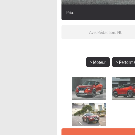
Prix:
Avis Rédaction: NC
> Moteur
> Perform