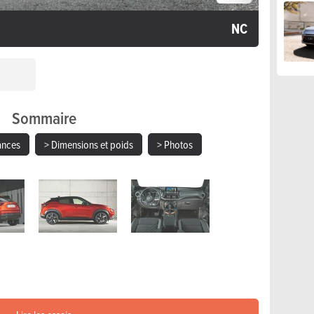
NC
Sommaire
ances
> Dimensions et poids
> Photos