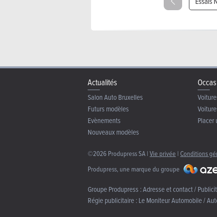
Essais 
Actualités
Occas
Salon Auto Bruxelles
Voiture
Futurs modèles
Voiture
Evènements
Placer 
Nouveaux modèles
©2026 Produpress SA |
Vie privée
|
Conditions gé
Produpress, une marque du groupe
Groupe Produpress :
Adresse et contact / Publici
Régie publicitaire :
Le Moniteur Automobile / Aut