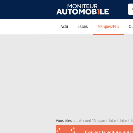
Marques/Prix
Actu
Essais
Ou
Vous êtes ici :
Accueil
/
Nissan
/
Juke
/
Juke
/
J
Trouvez la voiture qui 