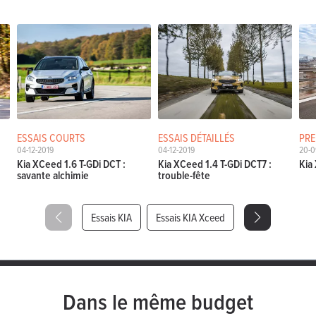
ESSAIS COURTS
ESSAIS DÉTAILLÉS
PRE
04-12-2019
04-12-2019
20-0
Kia XCeed 1.6 T-GDi DCT :
Kia XCeed 1.4 T-GDi DCT7 :
Kia 
savante alchimie
trouble-fête
Essais KIA
Essais KIA Xceed
Dans le même budget