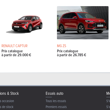
RENAULT CAPTUR
MG ZS
Prix catalogue
Prix catalogue
à partir de 29.000 €
à partir de 26.785 €
ions & Stock
Essais auto
Me
s occasion
Tous les essais
S'i
s de stock
Premiers essais
S'