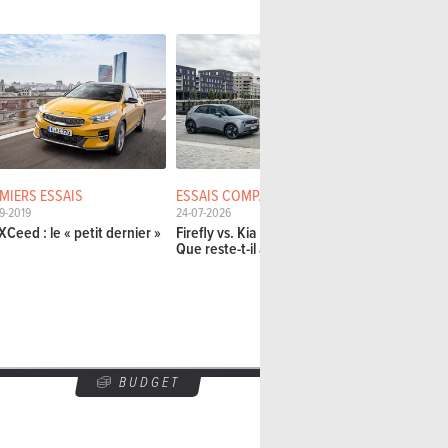
MIERS ESSAIS
ESSAIS COMPARATIFS
ESSAIS DÉT
9-2019
24-07-2026
04-05-2026
XCeed : le « petit dernier »
Firefly vs. Kia EV2 42,2 kWh:
Kia K4 1.6 T
Que reste-t-il aux grandes?
particulier
BUDGET