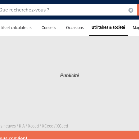
Utilitaires & société
tils et calculateurs
Conseils
Occasions
Mag
res neuves
/
KIA
/
Xceed
/
XCeed
/
XCeed
vous convient