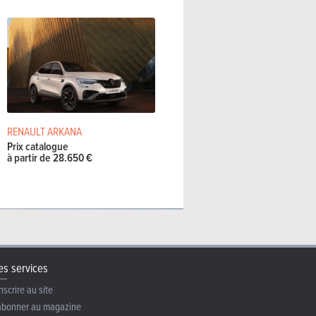
RENAULT ARKANA
Prix catalogue
à partir de 28.650 €
s services
nscrire au site
abonner au magazine