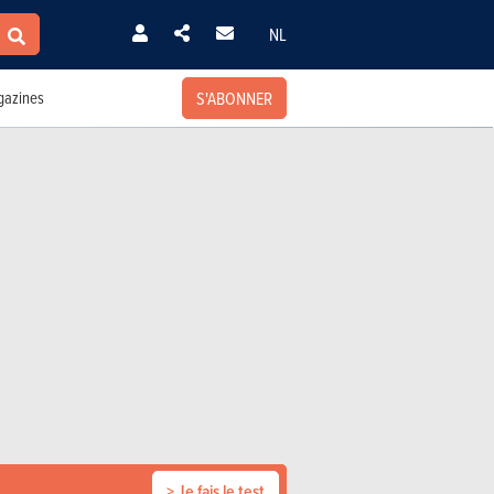
NL
S'ABONNER
azines
> Je fais le test