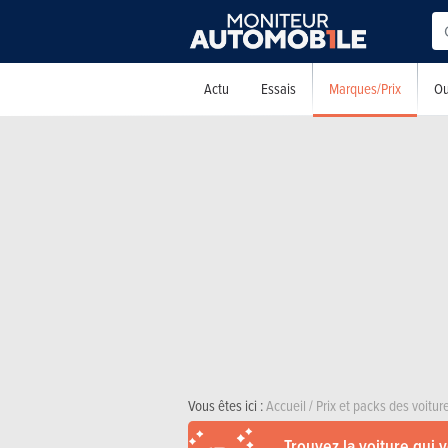
Marques/Prix
Actu
Essais
Ou
Vous êtes ici :
Accueil
/
Prix et packs des voitu
Trouvez la voiture qui 