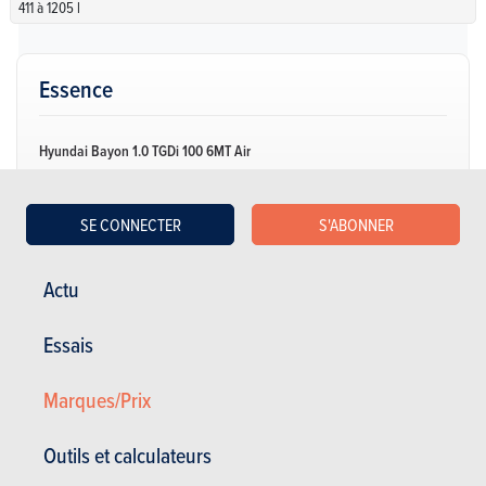
411 à 1205 l
Essence
Hyundai Bayon 1.0 TGDi 100 6MT Air
NC
| Spécifications
SE CONNECTER
S'ABONNER
Manuelle
100 Ch
5.4 l / 100 km
CO2: 123 g/km
(WLTP)
5 portes
5 places
Actu
Hyundai Bayon 1.2i Air
Essais
NC
| Spécifications
Manuelle
84 Ch
5.6 l / 100 km
Marques/Prix
CO2: 126 g/km
(WLTP)
5 portes
5 places
Outils et calculateurs