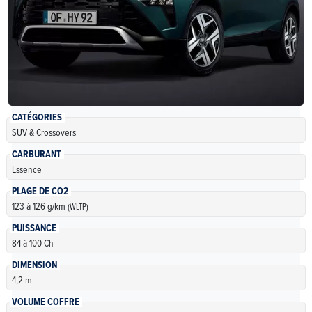
CATÉGORIES
SUV & Crossovers
CARBURANT
Essence
PLAGE DE CO2
123 à 126 g/km
(WLTP)
PUISSANCE
84 à 100 Ch
DIMENSION
4,2 m
VOLUME COFFRE