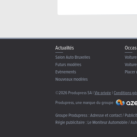
Actualités
Occas
Salon Auto Bruxelles
Voiture
Futurs modèles
Voiture
Evènements
Placer 
Nouveaux modèles
©2026 Produpress SA |
Vie privée
|
Conditions gé
Produpress, une marque du groupe
Groupe Produpress :
Adresse et contact / Publici
Régie publicitaire :
Le Moniteur Automobile / Aut