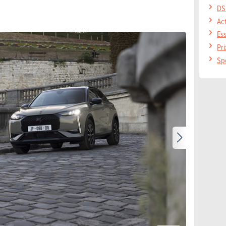
DS
Ac
Es
Pr
Sp