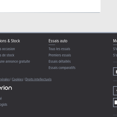
ions & Stock
Essais auto
Me
s occasion
Tous les essais
S'i
s de stock
Premiers essais
S'
une annonce gratuite
Essais détaillés
Essais comparatifs
nérales
|
Cookies
|
Droits intellectuels
té
ogids