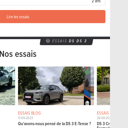
2 ans
Lire les essais
ESSAIS
DS DS 3
Nos essais
ESSAIS BLOG
ESSAIS DÉTAILLÉS
11-09-2023
26-08-2020
Qu'avons-nous pensé de la DS 3 E-Tense ?
DS 3 Crossback E-