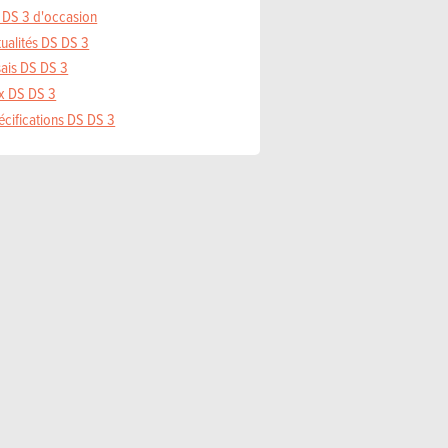
 DS 3 d'occasion
tualités DS DS 3
sais DS DS 3
ix DS DS 3
écifications DS DS 3