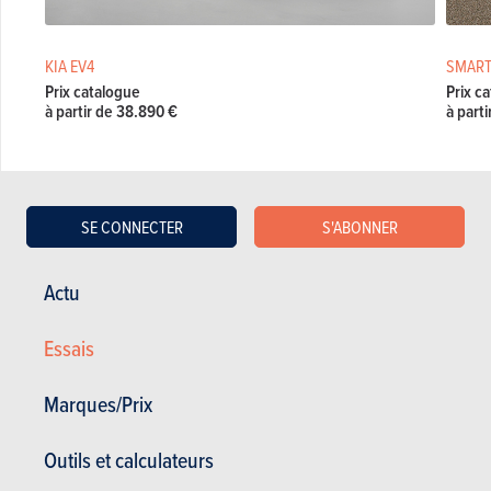
KIA EV4
SMART
Prix catalogue
Prix c
à partir de 38.890 €
à part
VOLVO EX30
SE CONNECTER
S'ABONNER
Actu
Volvo EX30 en stock
Volvo EX30 d'occasion
Essais
Actualités Volvo EX30
Marques/Prix
Essais Volvo EX30
Prix Volvo EX30
Outils et calculateurs
Spécifications Volvo EX30