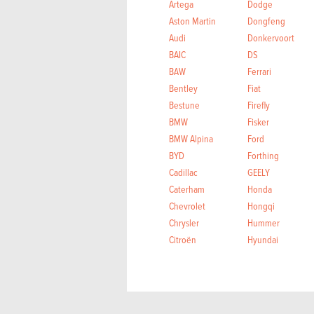
Artega
Dodge
Aston Martin
Dongfeng
Audi
Donkervoort
BAIC
DS
BAW
Ferrari
Bentley
Fiat
Bestune
Firefly
BMW
Fisker
BMW Alpina
Ford
BYD
Forthing
Cadillac
GEELY
Caterham
Honda
Chevrolet
Hongqi
Chrysler
Hummer
Citroën
Hyundai