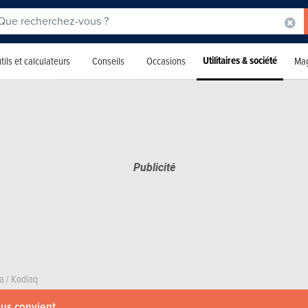
Utilitaires & société
tils et calculateurs
Conseils
Occasions
Mag
a
/
Kodiaq
ous convient