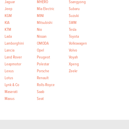
Jaguar
MHERO
Ssangyong
Jeep
Mia Electric
Subaru
KGM
MINI
Suzuki
KIA
Mitsubishi
SWM
KTM
Nio
Tesla
Lada
Nissan
Toyota
Lamborghini
OMODA
Volkswagen
Lancia
Opel
Volvo
Land Rover
Peugeot
Voyah
Leapmotor
Polestar
Xpeng
Lexus
Porsche
Zeekr
Lotus
Renault
Lynk & Co
Rolls-Royce
Maserati
Saab
Maxus
Seat