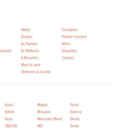
Vidéo
Occasions
Dossier
Partner Content
En Flandre
Miles
édaction
En Wallonie
Enquêtes
À Bruxelles
Classics
Marché auto
Utilitaires & société
Ineos
Mazda
Seres
Infiniti
McLaren
Silence
Isuzu
Mercedes-Benz
Skoda
JAECOO
MG
Smart