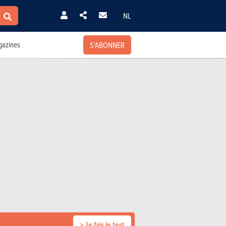
NL
S'ABONNER
azines
> Je fais le test