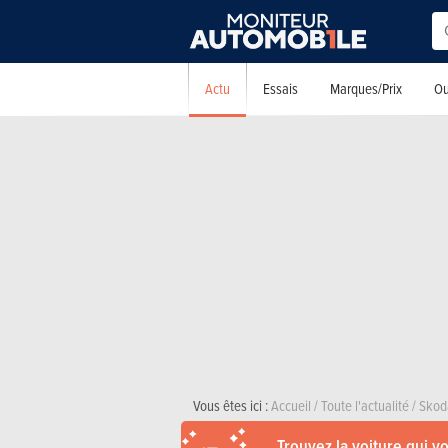
Actu
Essais
Marques/Prix
Ou
Vous êtes ici :
Accueil
/
Toute l'actualité
/
Skod
Trouvez la voiture qui v