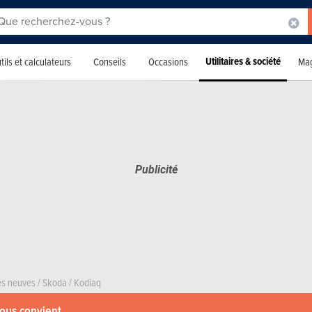
Utilitaires & société
tils et calculateurs
Conseils
Occasions
Mag
res neuves
/
Skoda
/
Kodiaq
vous convient