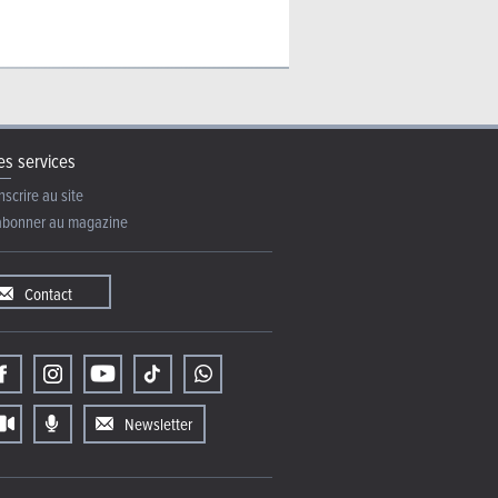
s services
nscrire au site
abonner au magazine
Contact
Newsletter