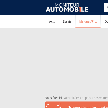
Marques/Prix
Actu
Essais
Ou
Vous êtes ici :
Accueil
/
Prix et packs des voitu
Trouvez la voiture qui 