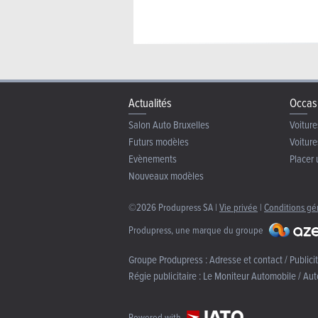
Actualités
Occas
Salon Auto Bruxelles
Voiture
Futurs modèles
Voiture
Evènements
Placer 
Nouveaux modèles
©2026 Produpress SA |
Vie privée
|
Conditions gé
Produpress, une marque du groupe
Groupe Produpress :
Adresse et contact / Publici
Régie publicitaire :
Le Moniteur Automobile / Aut
Powered with