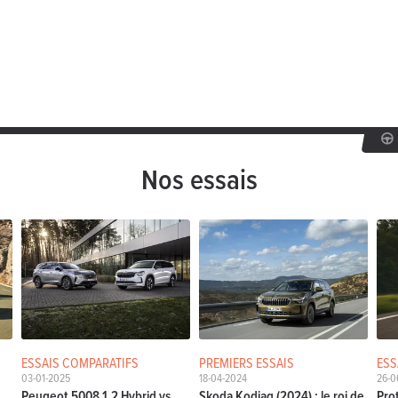
Nos essais
ESSAIS COMPARATIFS
PREMIERS ESSAIS
ESS
03-01-2025
18-04-2024
26-0
Peugeot 5008 1.2 Hybrid vs.
Skoda Kodiaq (2024) : le roi de
Pro