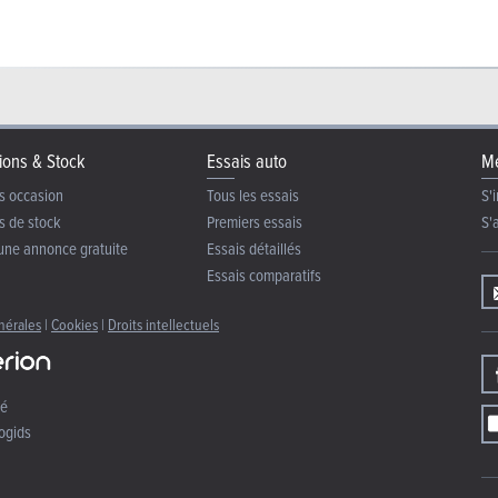
ions & Stock
Essais auto
Me
s occasion
Tous les essais
S'i
s de stock
Premiers essais
S'
une annonce gratuite
Essais détaillés
Essais comparatifs
nérales
|
Cookies
|
Droits intellectuels
té
ogids