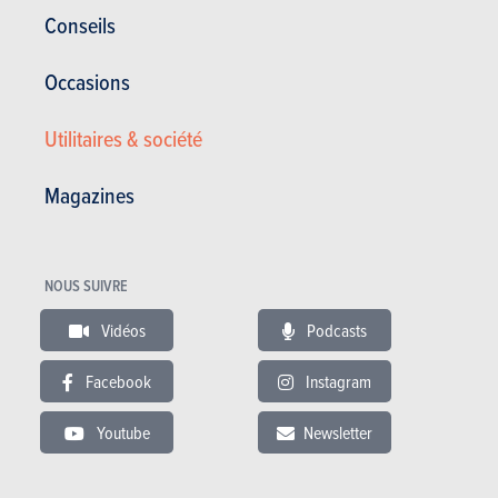
Conseils
Occasions
Utilitaires & société
Magazines
NOUS SUIVRE
Vidéos
Podcasts
Facebook
Instagram
Mercedes-Benz Classe CLA
Youtube
Newsletter
Satisfaction générale :
15.52/20
Conso. moyenne (l/100km) :
7.24
Prochaine voiture :
80.95% des acheteurs de la Mercedes-Benz Classe