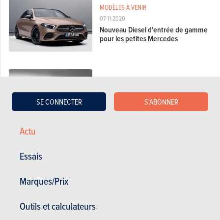
MODÈLES À VENIR
07-11-2020
Nouveau Diesel d'entrée de gamme
pour les petites Mercedes
MARCHÉ
25-09-2020
SE CONNECTER
S'ABONNER
La Golf reine des ventes en Europe
en aout
Actu
Essais
SALON DE FRANCFORT 2019
21-08-2019
Mercedes A et B 250e : plus de 60
Marques/Prix
km en électrique
Outils et calculateurs