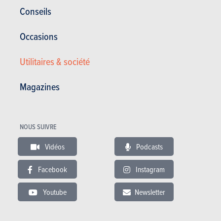
Conseils
Occasions
Utilitaires & société
Magazines
SUV & Crossovers
NOUS SUIVRE
Lynk & Co
Vidéos
Podcasts
01 (2021)
Facebook
Instagram
PLUS COMMERCIALISÉE
Youtube
Newsletter
SÉLECTIONNER UN CARBURANT