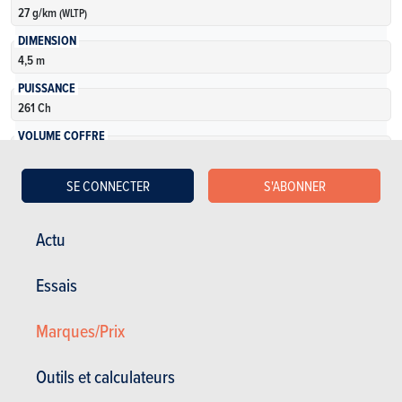
27 g/km
(WLTP)
DIMENSION
4,5 m
PUISSANCE
261 Ch
VOLUME COFFRE
466 à 1213 l
NOMBRE DE VERSIONS
SE CONNECTER
S'ABONNER
1
Actu
En savoir plus
Essais
Marques/Prix
Outils et calculateurs