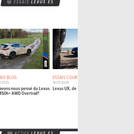
ESSAIS
LEXUS ES
AIS BLOG
ESSAIS COURTS
ESSAIS DÉT
1-2025
14-05-2024
28-03-2024
avons-nous pensé du Lexus
Lexus UX, de 250h à 300h
Lexus LBX 
450h+ AWD Overtrail?
L'équilibrist
ACTUS
LEXUS ES