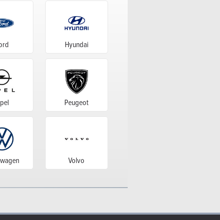
ord
Hyundai
pel
Peugeot
swagen
Volvo