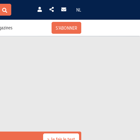
NL
S'ABONNER
azines
> Je fais le test