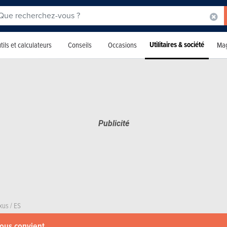
Utilitaires & société
tils et calculateurs
Conseils
Occasions
Mag
xus
/
ES
vous convient