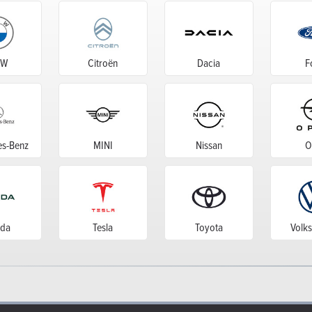
MW
Citroën
Dacia
F
s-Benz
MINI
Nissan
O
da
Tesla
Toyota
Volk