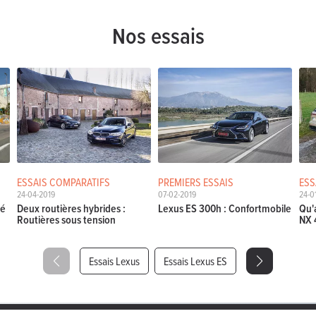
Nos essais
ESSAIS COMPARATIFS
PREMIERS ESSAIS
ESS
24-04-2019
07-02-2019
24-0
té
Deux routières hybrides :
Lexus ES 300h : Confortmobile
Qu'
Routières sous tension
NX 
Essais Lexus
Essais Lexus ES