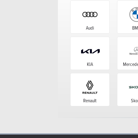
Audi
B
KIA
Mercede
Renault
Sko