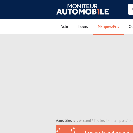
Marques/Prix
Actu
Essais
Ou
Vous êtes ici :
Accueil
/
Toutes les marques
/
Le
Trouvez la voiture qui 