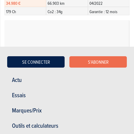
34.980 €
66.903 km
04/2022
179 Ch
Co2 : 34g
Garantie : 12 mois
SE CONNECTER
S'ABONNER
Actu
Essais
Marques/Prix
Hyundai 2.0 CRDi 2WD Style
10.900 €
125.000 km
04/2014
Outils et calculateurs
149 Ch
Co2 : 165g