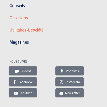
Conseils
Occasions
Utilitaires & société
Magazines
NOUS SUIVRE
Vidéos
Podcasts
Hyundai 2.0 CRDi 2WD Style
Facebook
Instagram
10.900 €
125.000 km
04/2014
Youtube
Newsletter
149 Ch
Co2 : 165g