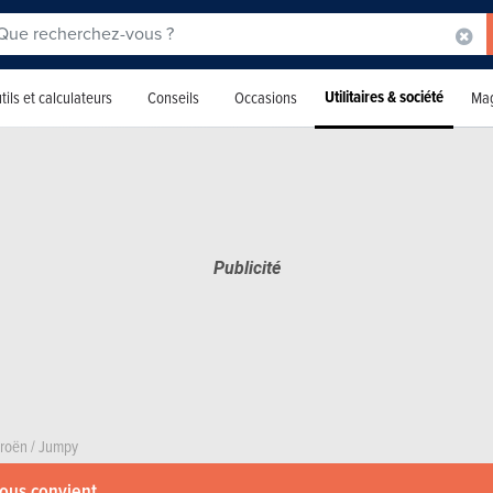
Utilitaires & société
tils et calculateurs
Conseils
Occasions
Mag
troën
/
Jumpy
vous convient