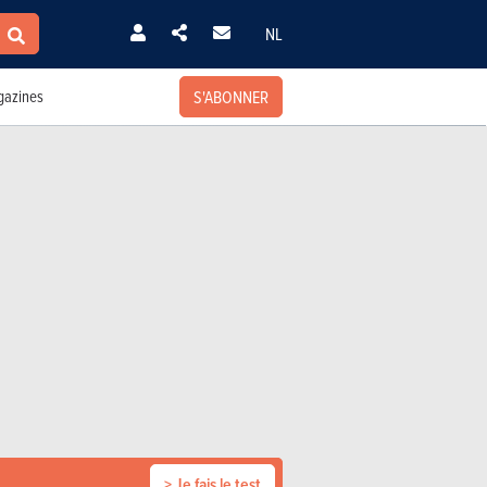
NL
S'ABONNER
azines
> Je fais le test