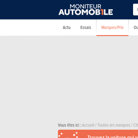
Marques/Prix
Actu
Essais
Ou
Vous êtes ici :
Accueil
/
Toutes les marques
/
Ci
Trouvez la voiture qui 