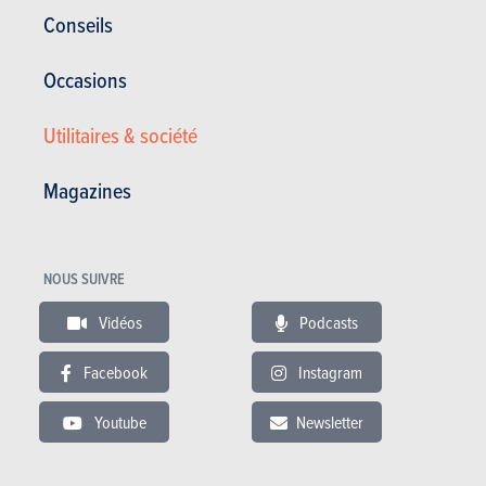
Conseils
Occasions
Utilitaires & société
Magazines
NOUS SUIVRE
Monospaces
Vidéos
Podcasts
Facebook
Instagram
Citroën
Jumpy (2022)
Youtube
Newsletter
PLUS COMMERCIALISÉE