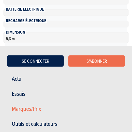
BATTERIE ÉLECTRIQUE
RECHARGE ÉLECTRIQUE
DIMENSION
5,3 m
PUISSANCE
136 Ch
SE CONNECTER
S'ABONNER
VOLUME COFFRE
3061 à 4554 l
Actu
NOMBRE DE VERSIONS
3
Essais
En savoir plus
Marques/Prix
Outils et calculateurs