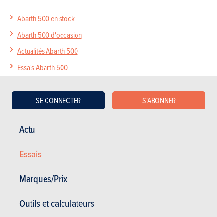
Abarth 500 en stock
Abarth 500 d'occasion
Actualités Abarth 500
Essais Abarth 500
Prix Abarth 500
Spécifications Abarth 500
SE CONNECTER
S'ABONNER
Actu
Essais
Actualités
Mes services
Occasions & Stock
S'inscrire au site
Marques/Prix
S'abonner au magazine
Essais auto
Contact
Outils et calculateurs
©2026 Produpress SA | A propos de