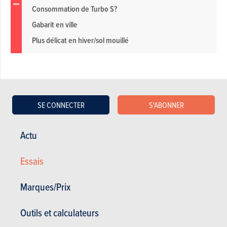
Consommation de Turbo S?
Gabarit en ville
Plus délicat en hiver/sol mouillé
Galerie photos
SE CONNECTER
S'ABONNER
Acheter ce magazine (n° 1749)
Actu
Essais
Dans cet article :
Porsche
,
Porsche Taycan
Marques/Prix
Outils et calculateurs