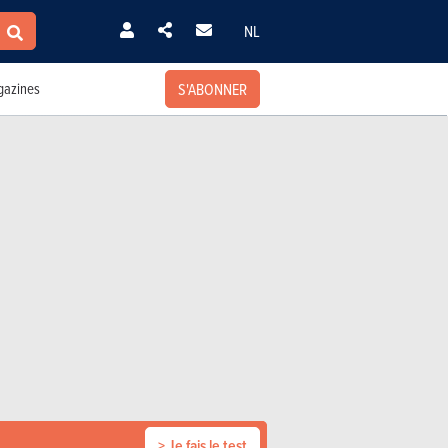
NL
S'ABONNER
azines
> Je fais le test