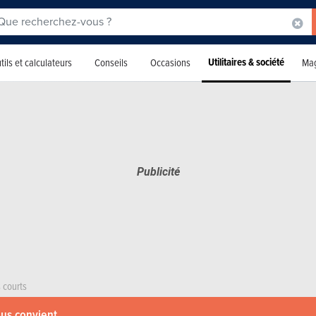
Utilitaires & société
tils et calculateurs
Conseils
Occasions
Mag
 courts
ous convient