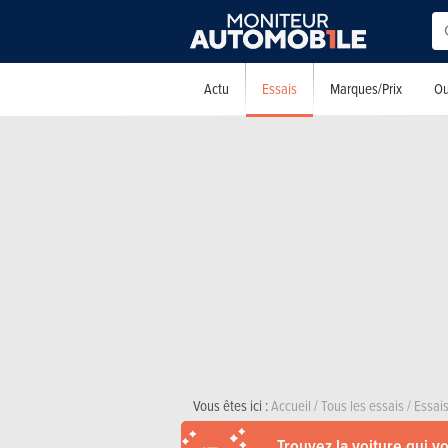
Essais
Actu
Marques/Prix
Ou
Vous êtes ici :
Accueil
/
Tous les essais
/
Essais
Trouvez la voiture qui v