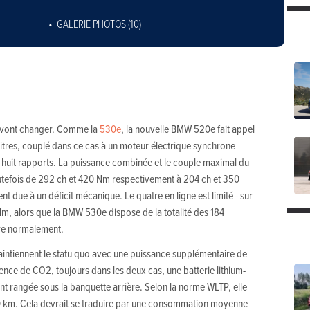
GALERIE PHOTOS (10)
 vont changer. Comme la
530e
, la nouvelle BMW 520e fait appel
litres, couplé dans ce cas à un moteur électrique synchrone
à huit rapports. La puissance combinée et le couple maximal du
tefois de 292 ch et 420 Nm respectivement à 204 ch et 350
t due à un déficit mécanique. Le quatre en ligne est limité - sur
 Nm, alors que la BMW 530e dispose de la totalité des 184
re normalement.
aintiennent le statu quo avec une puissance supplémentaire de
ence de CO2, toujours dans les deux cas, une batterie lithium-
nt rangée sous la banquette arrière. Selon la norme WLTP, elle
60 km. Cela devrait se traduire par une consommation moyenne