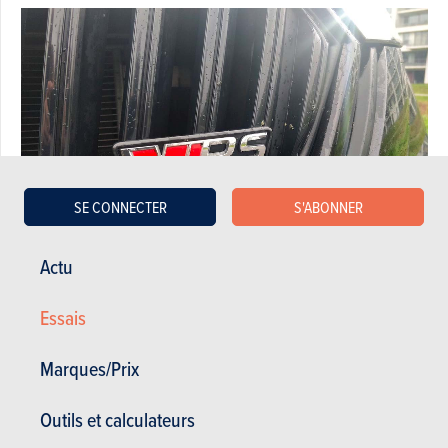
SE CONNECTER
S'ABONNER
Actu
Chouette en effet de constater que Skoda continue à décliner une
Essais
vraie version RS de ses sage berline et break Octavia. L’appellation
peut même désigner deux motorisations différentes : soit le 2.0 TDI de
Marques/Prix
200 ch, ou, et c’est le cas qui nous occupe ici, le 2.0 TSI de 245 ch,
accolé d’office à la boite robotisée DSG 7 rapports, entraînant juste
Outils et calculateurs
les roues avant. Fort de ses 370 Nm, ce 4 cylindres se montre à son