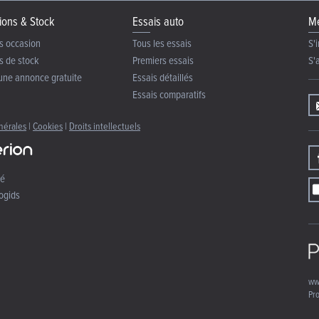
ions & Stock
Essais auto
Me
s occasion
Tous les essais
S'i
s de stock
Premiers essais
S'
une annonce gratuite
Essais détaillés
Essais comparatifs
nérales
|
Cookies
|
Droits intellectuels
té
ogids
ww
Pro