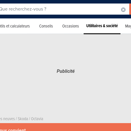
Utilitaires & société
tils et calculateurs
Conseils
Occasions
Mag
res neuves
/
Skoda
/
Octavia
vous convient