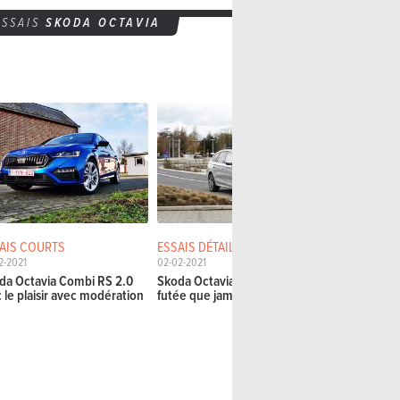
ESSAIS
SKODA OCTAVIA
AIS COURTS
ESSAIS DÉTAILLÉS
ESSAIS CO
2-2021
02-02-2021
12-08-2020
da Octavia Combi RS 2.0
Skoda Octavia Combi iV : Plus
Skoda Octa
: le plaisir avec modération
futée que jamais?
Astra Sport