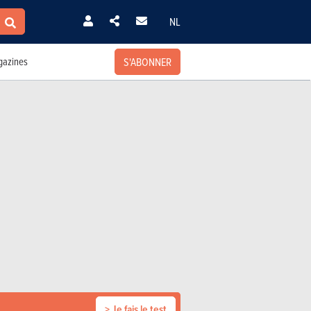
NL
S'ABONNER
azines
> Je fais le test