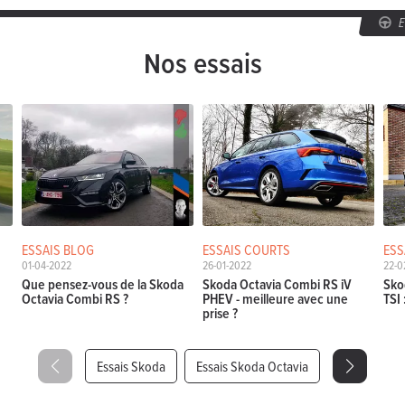
Nos essais
ESSAIS BLOG
ESSAIS COURTS
ESS
01-04-2022
26-01-2022
22-0
Que pensez-vous de la Skoda
Skoda Octavia Combi RS iV
Sko
Octavia Combi RS ?
PHEV - meilleure avec une
TSI 
prise ?
Essais Skoda
Essais Skoda Octavia