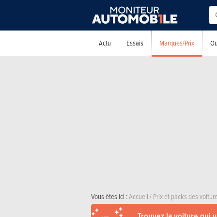
Marques/Prix
Actu
Essais
Ou
Vous êtes ici :
Accueil
/
Prix et packs des voitu
Trouvez la voiture qui 