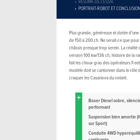
RÉSUMÉ DE L'ESSAI
PORTRAIT-ROBOT ET CONCLUSIO
Plus grande, généreuse et dotée d'une 
de 150 à 200 ch. Ne serait-ce que pour 
châssis presque trop serein. La réalité 
version 100 kw/136 ch, histoire de la ra
fait les choux gras des opérateurs fl 
modèle doit se cantonner dans le rôle 
craquer les Casanova du volant.
Boxer Diesel sobre, silenci
performant
Suspension bien amortie (
sur Sport)
Conduite 4WD hyperéquili
captivante