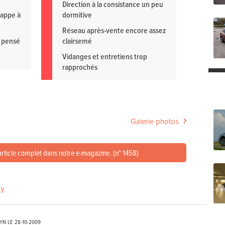
Direction à la consistance un peu
rappe à
dormitive
Réseau après-vente encore assez
 pensé
clairsemé
Vidanges et entretiens trop
rapprochés
Galerie photos
article complet dans notre e-magazine. (n° 1458)
cy
EYN LE
28-10-2009