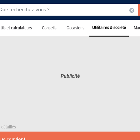
Utilitaires & société
tils et calculateurs
Conseils
Occasions
Mag
 détaillés
ous convient