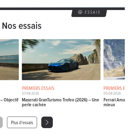
ESSAIS
Nos essais
PREMIERS ESSAIS
PREMIERS ESSAIS
07-08-2026
05-08-2026
– Objectif
Maserati GranTurismo Trofeo (2026) – Une
Ferrari Amalfi Sp
perle cachée
mieux
Plus d'essais