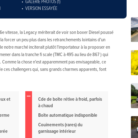
GALERIE PHOTOS (1)
N
VERSION ESSAYÉE
6e vitesse, la Legacy mériterait de voir son boxer Diesel poussé
la forcer un peu plus dans les retranchements lointains d'un
de notre marché inciterait plutôt l'importateur à la proposer en
mener dans la tranche fi scale (TMC à 495 au lieu de 867 ) qui
eet. Comme la chose n'est apparemment pas envisageable, ce
de ces challengers qui, sans grands charmes apparents, font
eux et
Cde de boîte rétive à froid, parfois
à chaud
ferme
Boîte automatique indisponible
Couinements (rares) du
brée
garnissage intérieur