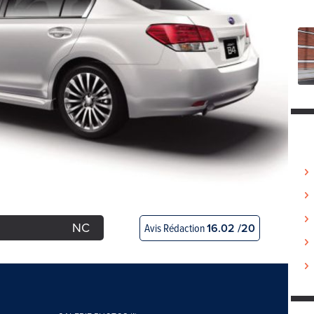
NC
Avis Rédaction
16.02 /20