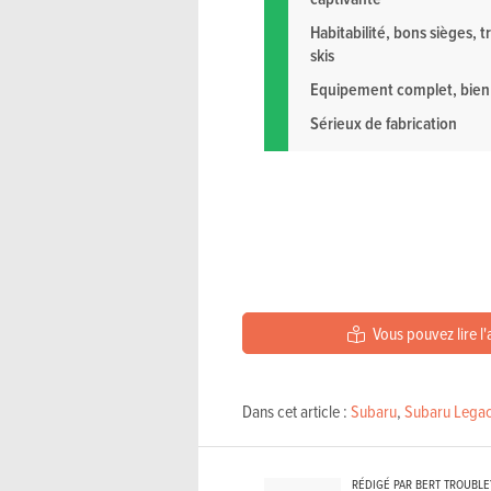
Habitabilité, bons sièges, t
skis
Equipement complet, bien
Sérieux de fabrication
Vous pouvez lire l'
Dans cet article :
Subaru
,
Subaru Lega
RÉDIGÉ PAR BERT TROUBL