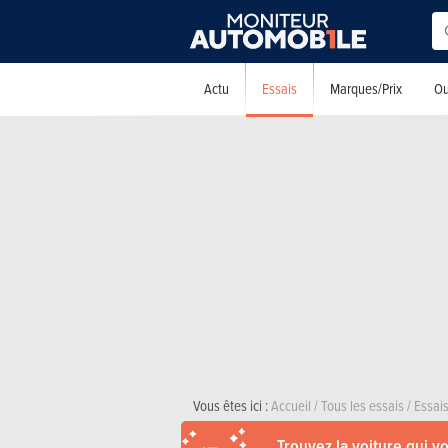
Essais
Actu
Marques/Prix
Ou
Vous êtes ici :
Accueil
/
Tous les essais
/
Essais
Trouvez la voiture qui v