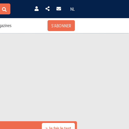
NL
S'ABONNER
azines
> Je fais le test