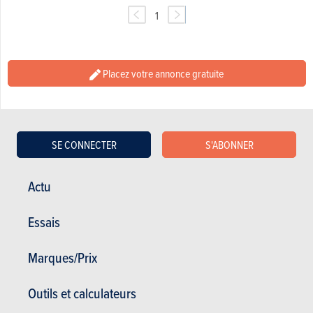
1
Placez votre annonce gratuite
SE CONNECTER
S'ABONNER
Actu
Essais
Actualités
Mes services
Marques/Prix
Occasions & Stock
S'inscrire au site
S'abonner au magazine
Outils et calculateurs
Essais auto