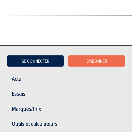
STOCKS
SE CONNECTER
S'ABONNER
DERNIÈRES VOITURES NEUVES DE STOCK
Actu
Subaru Outback
35.000 €
Essais
43700 km
Marques/Prix
Outils et calculateurs
OCCASIONS