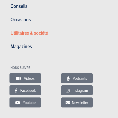
Conseils
Diamètre de braquage un peu exagéré
Finition pas du niveau Volkswagen
Occasions
Garantie générale pingre
Image de marque encore mitigée
Utilitaires & société
Magazines
Galerie photos
NOUS SUIVRE
Acheter ce magazine (n° 1608)
Vidéos
Podcasts
Facebook
Instagram
Dans cet article :
Skoda
,
Skoda Superb
Youtube
Newsletter
VIDÉO
Dernière vidéo recommandée