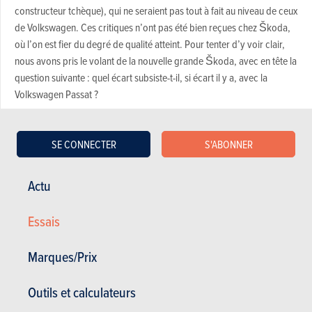
constructeur tchèque), qui ne seraient pas tout à fait au niveau de ceux
de Volkswagen. Ces critiques n’ont pas été bien reçues chez Škoda,
où l’on est fier du degré de qualité atteint. Pour tenter d’y voir clair,
nous avons pris le volant de la nouvelle grande Škoda, avec en tête la
question suivante : quel écart subsiste-t-il, si écart il y a, avec la
Volkswagen Passat ?
Habitabilité hors pair
SE CONNECTER
S'ABONNER
Agrément et confort de marche
Moteur agréable et enclin à la sobriété
Actu
Possibilités d’équipements modernes
Comportement sûr et plaisant
Essais
Ligne plus harmonieuse
Marques/Prix
Prix plus vraiment «cassé»
Outils et calculateurs
Encombrante à manœuvrer