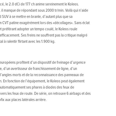
ncé, le 2.0 dCi de 177 ch anime sereinement le Koleos.
il manque de répondant sous 2000 tr/min. Voilà qui n’aide
d SUV à se mettre en branle, d’autant plus que sa
n CVT patine exagérément lors des «décollages». Sans éclat
 et préférant adopter un tempo coulé, le Koleos roule
fficacement. Ses freins ne souffrent pas la critique malgré
al à ralentir flirtant avec les 1.900 kg.
européens profitent d’un dispositif de freinage d’urgence
, d’un avertisseur de franchissement de ligne, d’un
 d’angles morts et de la reconnaissance des panneaux de
on. En fonction de l’équipement, le Koleos peut également
utomatiquement ses phares à diodes des feux de
vers les feux de route. De série, on retrouve 6 airbags et des
ofix aux places latérales arrière.