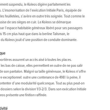
ment suspendu, le Koleos digère parfaitement les
s. L’insonorisation de l’exécution Initiale Paris, équipée de
ales feuilletées, s’avère en outre très soignée. Tout comme le
ssise de ses sièges en cuir. Le Koleos se démarque
ar l’espace habitable généreux libéré pour ses passagers
is 15 cm plus haut que dans la berline Talisman, le
du Koleos jouit d’une position de conduite dominante.
ique
portières assurent un accès aisé à toutes les places.
les bas de caisse, elles permettent en outre de ne pas salir
de son pantalon. Malgré sa taille généreuse, le Koleos n’offre
re exceptionnel: outre une contenance de 498 l à peine, il
ontenter d’une modularité quelconque. Tout au plus peut-on
 dossiers selon la division 1/3-2/3. Dans son exécution Initiale
leos présente une finition raffinée.
ivité