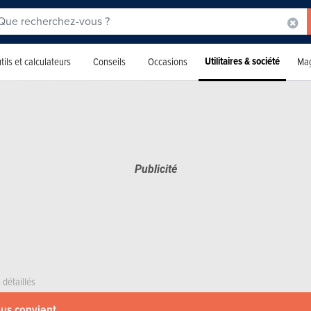
Utilitaires & société
tils et calculateurs
Conseils
Occasions
Mag
 détaillés
ous convient