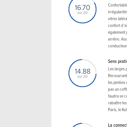
Confortable
16.70
irrégularité
sur 20
vitres latér
confort d’a
également p
arrière. Ass
conducteur 
Sens prat
Les larges 
14.88
Recouvrant 
sur 20
les jambes 
pas un coff
faudra se c
rabattre les
Paris, le Ko
La connect