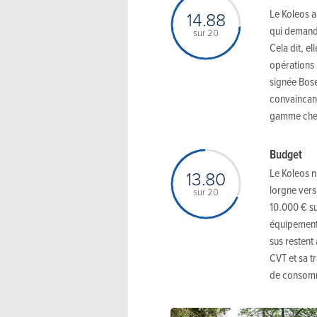
Le Koleos a
14.88
qui demande
sur 20
Cela dit, el
opérations 
signée Bose 
convaincant
gamme chez
Budget
Le Koleos n
13.80
lorgne vers
sur 20
10.000 € su
équipement 
sus restent
CVT et sa tr
de consomm