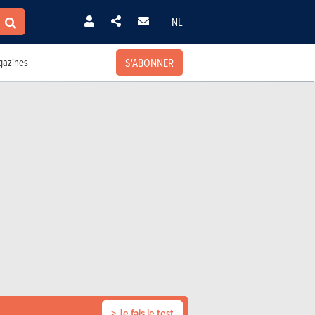
NL
S'ABONNER
azines
> Je fais le test