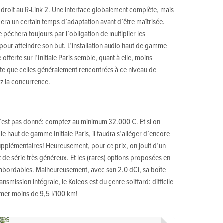
 droit au R-Link 2. Une interface globalement complète, mais
ra un certain temps d’adaptation avant d’être maîtrisée.
le péchera toujours par l’obligation de multiplier les
pour atteindre son but. L’installation audio haut de gamme
offerte sur l’Initiale Paris semble, quant à elle, moins
e que celles généralement rencontrées à ce niveau de
 la concurrence.
’est pas donné: comptez au minimum 32.000 €. Et si on
 le haut de gamme Initiale Paris, il faudra s’alléger d’encore
pplémentaires! Heureusement, pour ce prix, on jouit d’un
de série très généreux. Et les (rares) options proposées en
 abordables. Malheureusement, avec son 2.0 dCi, sa boîte
ansmission intégrale, le Koleos est du genre soiffard: difficile
er moins de 9,5 l/100 km!