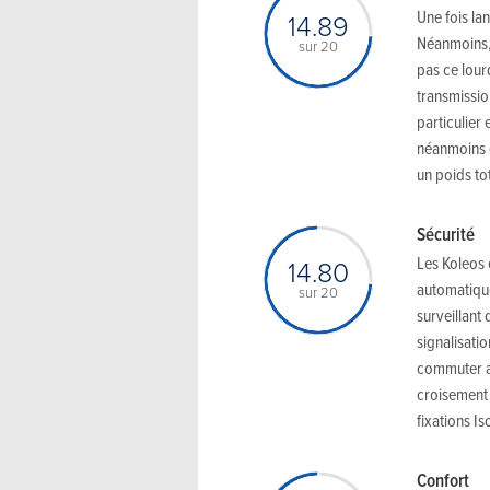
Une fois la
14.89
Néanmoins, 
sur 20
pas ce lour
transmissio
particulier
néanmoins e
un poids tot
Sécurité
Les Koleos 
14.80
automatique
sur 20
surveillant
signalisati
commuter a
croisement 
fixations Is
Confort