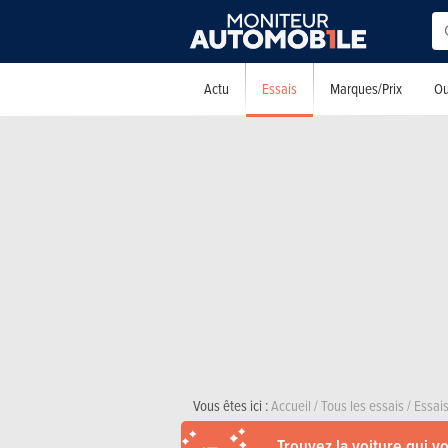
Essais
Actu
Marques/Prix
Ou
Vous êtes ici :
Accueil
/
Tous les essais
/
Essais
Trouvez la voiture qui v