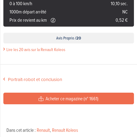
0 à 100 km/h
10,10 sec.
1000m départ arrêté
NC
Prix de revient au km
0,52 €
Avis Proprio
/20
Lire les 20 avis sur la Renault Koleos
Portrait-robot et conclusion
Acheter ce magazine (n° 1661)
Dans cet article :
Renault
,
Renault Koleos