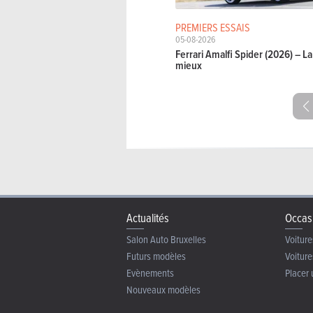
PREMIERS ESSAIS
05-08-2026
Ferrari Amalfi Spider (2026) – 
mieux
Actualités
Occas
Salon Auto Bruxelles
Voiture
Futurs modèles
Voiture
Evènements
Placer 
Nouveaux modèles