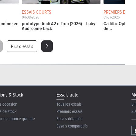
ESSAIS COURTS
PREMIERS ESSAIS
04-08-2026
31-07-2026
La même en
prototype Audi A2 e-Tron (2026) – baby
Cadillac Optiq (20
Audi come-back
de...
Plus d'essais
ions & Stock
Essais auto
Me
s occasion
Tous les essais
S'i
s de stock
Premiers essais
S'
une annonce gratuite
Essais détaillés
Essais comparatifs