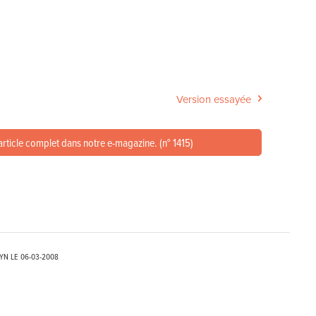
Version essayée
article complet dans notre e-magazine. (n° 1415)
EYN LE
06-03-2008