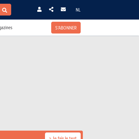
NL
S'ABONNER
azines
> Je fais le test