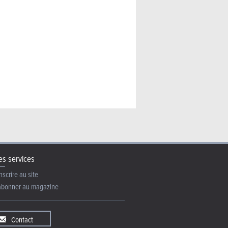
26) : la vision américaine
s services
nscrire au site
abonner au magazine
Contact