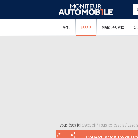
Essais
Actu
Marques/Prix
Ou
Vous êtes ici :
Accueil
/
Tous les essais
/
Essais
Trouvez la voiture qui v