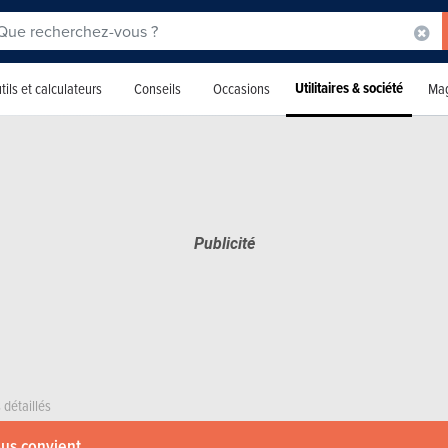
Utilitaires & société
tils et calculateurs
Conseils
Occasions
Mag
 détaillés
ous convient