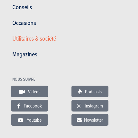
Conseils
Technologie
Occasions
Utilitaires & société
Acheter ce magazine (n° 1819)
Magazines
Dans cet article :
Nissan
,
Nissan Qashqai
NOUS SUIVRE
Vidéos
Podcasts
Facebook
Instagram
RÉDIGÉ PAR
XAVIER DAFFE
LE
31-10-2024
Youtube
Newsletter
Rédacteur en Chef Le Moniteur Automobile