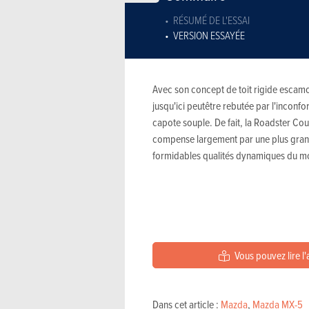
RÉSUMÉ DE L'ESSAI
VERSION ESSAYÉE
Avec son concept de toit rigide escamota
jusqu'ici peutêtre rebutée par l'inconf
capote souple. De fait, la Roadster Coup
compense largement par une plus grand
formidables qualités dynamiques du m
Vous pouvez lire l'
Dans cet article :
Mazda
,
Mazda MX-5