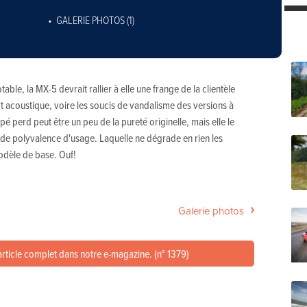
GALERIE PHOTOS (1)
ble, la MX-5 devrait rallier à elle une frange de la clientèle
ort acoustique, voire les soucis de vandalisme des versions à
é perd peut être un peu de la pureté originelle, mais elle le
e polyvalence d'usage. Laquelle ne dégrade en rien les
odèle de base. Ouf!
Galerie photos
article complet dans notre e-magazine. (n° 1379)