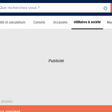
Utilitaires & société
tils et calculateurs
Conseils
Occasions
Mag
 détaillés
ous convient