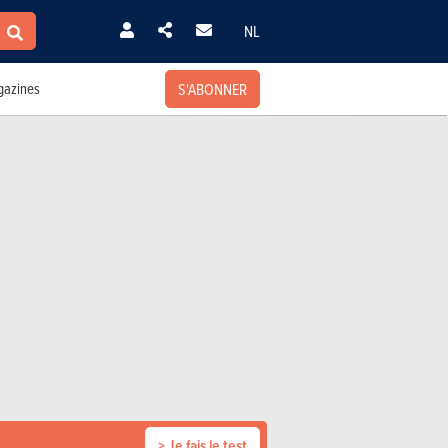
NL
S'ABONNER
azines
> Je fais le test