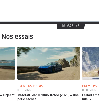
ESSAIS
Nos essais
PREMIERS ESSAIS
PREMIERS ESSAIS
07-08-2026
05-08-2026
– Objectif
Maserati GranTurismo Trofeo (2026) – Une
Ferrari Amalfi Sp
perle cachée
mieux