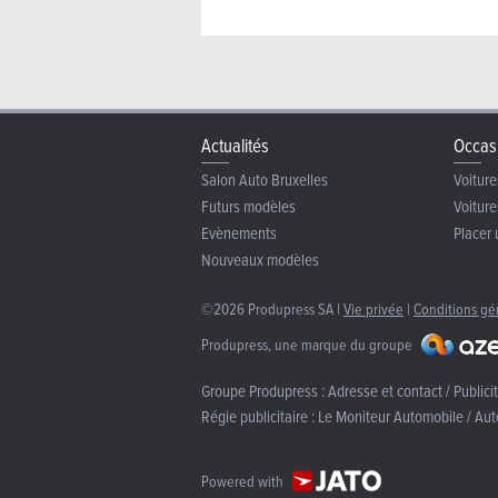
Actualités
Occas
Salon Auto Bruxelles
Voiture
Futurs modèles
Voiture
Evènements
Placer 
Nouveaux modèles
©2026 Produpress SA |
Vie privée
|
Conditions gé
Produpress, une marque du groupe
Groupe Produpress :
Adresse et contact / Publici
Régie publicitaire :
Le Moniteur Automobile / Aut
Powered with