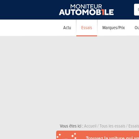
Essais
Actu
Marques/Prix
Ou
Vous êtes ici :
Accueil
/
Tous les essais
/
Essais
Trouvez la voiture qui v