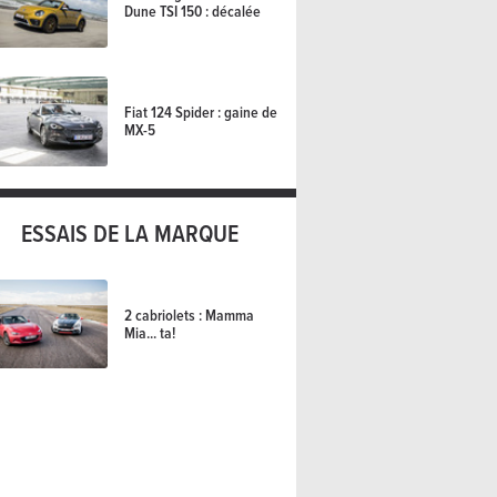
Dune TSI 150 : décalée
Fiat 124 Spider : gaine de
MX-5
ESSAIS DE LA MARQUE
2 cabriolets : Mamma
Mia... ta!