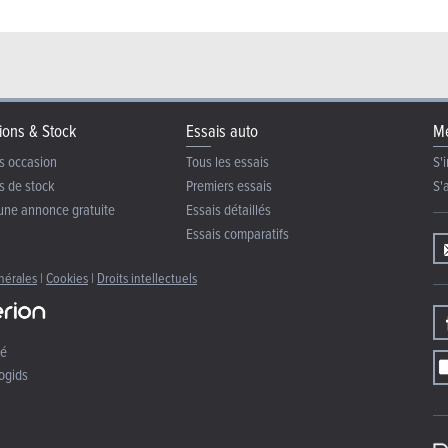
ions & Stock
Essais auto
Me
s occasion
Tous les essais
S'i
s de stock
Premiers essais
S'
une annonce gratuite
Essais détaillés
Essais comparatifs
nérales
|
Cookies
|
Droits intellectuels
té
ogids