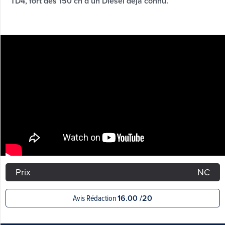
TD4, fort des 150 ch d’un Diesel déjà connu.
Prix
NC
Avis Rédaction
16.00 /20