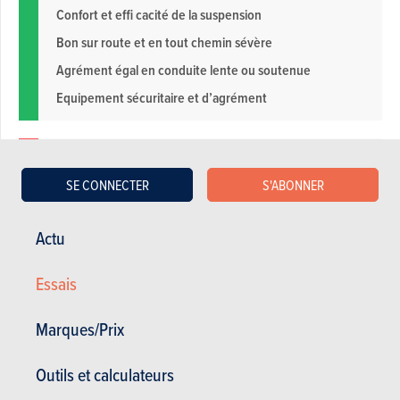
Confort et effi cacité de la suspension
Bon sur route et en tout chemin sévère
Agrément égal en conduite lente ou soutenue
Equipement sécuritaire et d’agrément
Commande de boîte 6 rétive (passages 5e-6e)
SE CONNECTER
S'ABONNER
On est vite dans les prix du Range…
Rapport performance/fi scalité/conso du 2.2
Actu
Encombrant en largeur, même rétros repliés…
…d’où largeur aux coudes peu méritoire
Essais
Débute avec des moteurs en fi n de cycle
Marques/Prix
Outils et calculateurs
Galerie photos