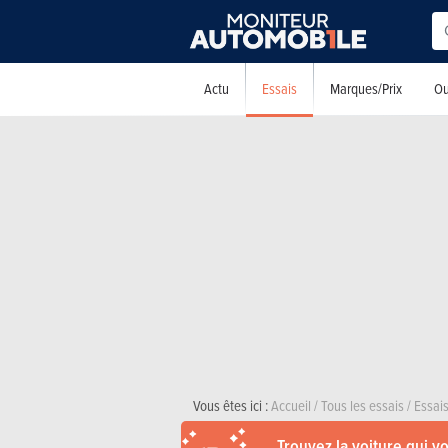
Essais
Actu
Marques/Prix
Ou
Vous êtes ici :
Accueil
/
Tous les essais
/
Essai
Trouvez la voiture qui v