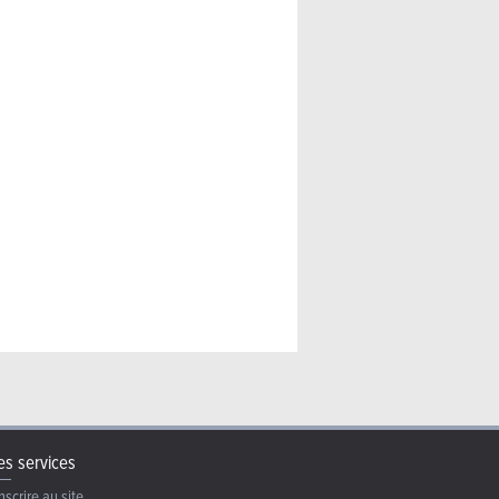
ider (2026) – La même en
s services
nscrire au site