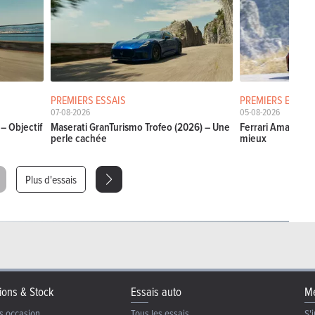
PREMIERS ESSAIS
PREMIERS ESSAIS
07-08-2026
05-08-2026
– Objectif
Maserati GranTurismo Trofeo (2026) – Une
Ferrari Amalfi Sp
perle cachée
mieux
Plus d'essais
ions & Stock
Essais auto
Me
s occasion
Tous les essais
S'i