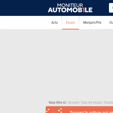
Essais
Actu
Marques/Prix
Ou
Vous êtes ici :
Accueil
/
Tous les essais
/
Essai
Trouvez la voiture qui v