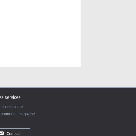
ider (2026) – La même en
s services
nscrire au site
abonner au magazine
Contact