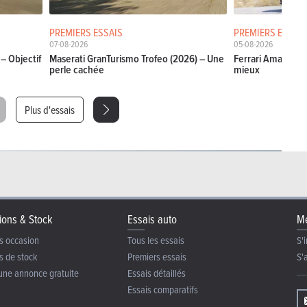
PREMIERS ESSAIS
PREMIERS ESSAIS
07-08-2026
05-08-2026
– Objectif
Maserati GranTurismo Trofeo (2026) – Une
Ferrari Amalfi Sp
perle cachée
mieux
Plus d'essais
ions & Stock
Essais auto
Me
s occasion
Tous les essais
S'i
s de stock
Premiers essais
S'
une annonce gratuite
Essais détaillés
Essais comparatifs