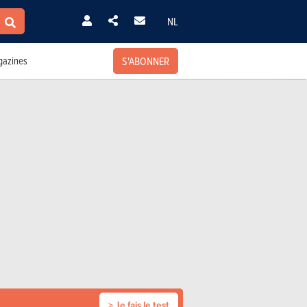
NL
S'ABONNER
azines
> Je fais le test