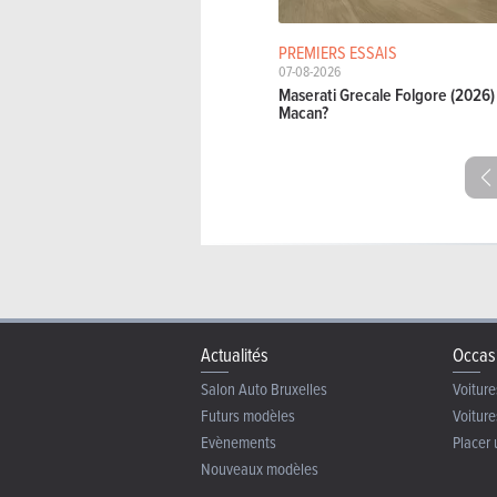
PREMIERS ESSAIS
07-08-2026
Maserati Grecale Folgore (2026) 
Macan?
Actualités
Occas
Salon Auto Bruxelles
Voiture
Futurs modèles
Voiture
Evènements
Placer 
Nouveaux modèles