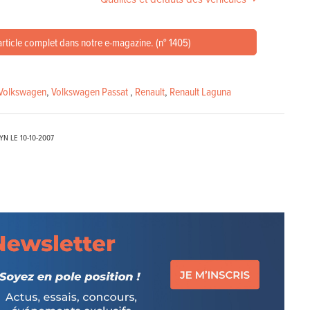
article complet dans notre e-magazine. (n° 1405)
Volkswagen
,
Volkswagen Passat
,
Renault
,
Renault Laguna
EYN LE
10-10-2007