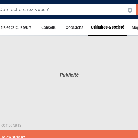
Utilitaires & société
tils et calculateurs
Conseils
Occasions
Mag
s comparatifs
ous convient