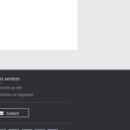
26) : la vision américaine
s services
nscrire au site
abonner au magazine
Contact