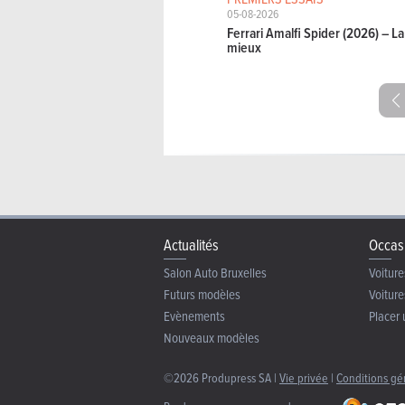
05-08-2026
Ferrari Amalfi Spider (2026) – 
mieux
Actualités
Occas
Salon Auto Bruxelles
Voiture
Futurs modèles
Voiture
Evènements
Placer 
Nouveaux modèles
©2026 Produpress SA |
Vie privée
|
Conditions gé