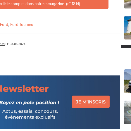
article complet dans notre e-magazine. (n° 1814)
Ford
,
Ford Tourneo
RON
LE
03-06-2024