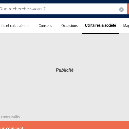
Utilitaires & société
tils et calculateurs
Conseils
Occasions
Mag
s comparatifs
ous convient