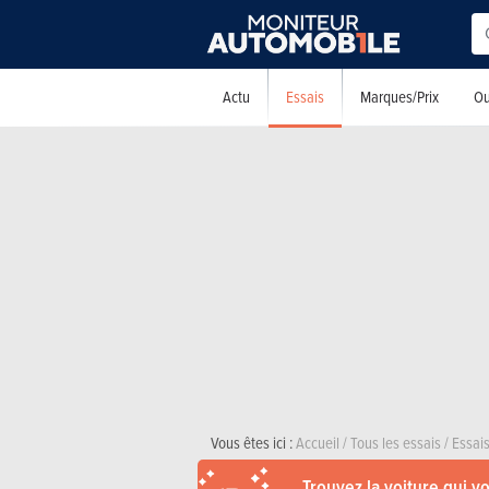
Essais
Actu
Marques/Prix
Ou
Vous êtes ici :
Accueil
/
Tous les essais
/
Essai
Trouvez la voiture qui v