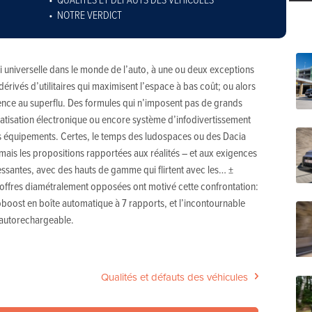
NOTRE VERDICT
loi universelle dans le monde de l’auto, à une ou deux exceptions
érivés d’utilitaires qui maximisent l’espace à bas coût; ou alors
nence au superflu. Des formules qui n’imposent pas de grands
atisation électronique ou encore système d’infodivertissement
urs équipements. Certes, le temps des ludospaces ou des Dacia
ais les propositions rapportées aux réalités – et aux exigences
essantes, avec des hauts de gamme qui flirtent avec les… ±
x offres diamétralement opposées ont motivé cette confrontation:
oboost en boîte automatique à 7 rapports, et l’incontournable
 autorechargeable.
Qualités et défauts des véhicules