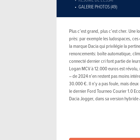
GALERIE PHOTOS (49)
Plus c’est grand, plus c’est cher. Une 
près: par exemple les ludospaces, ces d
la marque Dacia qui privilégie la perti
renoncements: boîte automatique, clim
connecté dernier cri font partie de le
Logan MCV à 12.000 euros est révolu, m
– de 2024 n’en restent pas moins intér
30.000 €. Il n’y a pas foule, mais deu
le dernier Ford Tourneo Courier 1.0 Ec
Dacia Jogger, dans sa version hybride