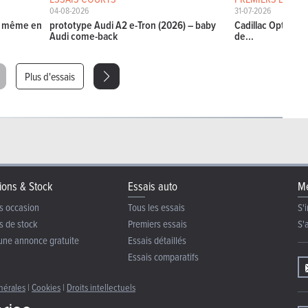
04-08-2026
31-07-2026
La même en
prototype Audi A2 e-Tron (2026) – baby
Cadillac Optiq (20
Audi come-back
de...
Plus d'essais
ions & Stock
Essais auto
Me
s occasion
Tous les essais
S'i
s de stock
Premiers essais
S'
une annonce gratuite
Essais détaillés
Essais comparatifs
nérales
|
Cookies
|
Droits intellectuels