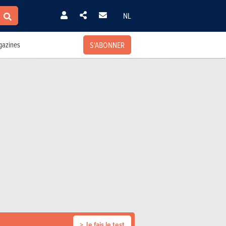
NL
S'ABONNER
azines
> Je fais le test