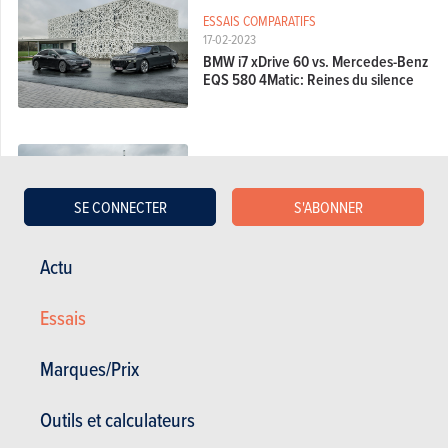
ESSAIS COMPARATIFS
17-02-2023
BMW i7 xDrive 60 vs. Mercedes-Benz
EQS 580 4Matic: Reines du silence
ESSAIS COMPARATIFS
01-02-2023
SE CONNECTER
S'ABONNER
Skoda Enyaq iV 80x vs. Subaru
Soltera: L'attaque des clones
Actu
Essais
ESSAIS COMPARATIFS
30-11-2022
Hyundai Kona N vs Volkswagen T-Roc
Marques/Prix
R: Bad Boys
Outils et calculateurs