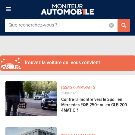
Trouvez la voiture qui vous convient
ESSAIS COMPARATIFS
19-08-2023
Contre-la-montre vers le Sud : en
Mercedes EQB 250+ ou en GLB 200
4MATIC ?